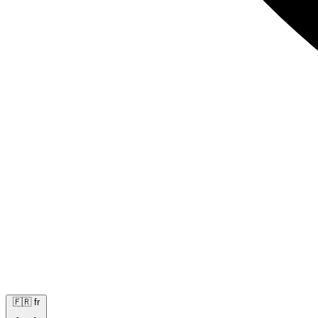
🇫🇷
fr