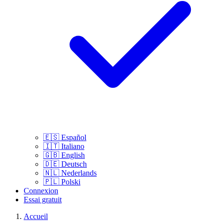
🇪🇸
Español
🇮🇹
Italiano
🇬🇧
English
🇩🇪
Deutsch
🇳🇱
Nederlands
🇵🇱
Polski
Connexion
Essai gratuit
Accueil