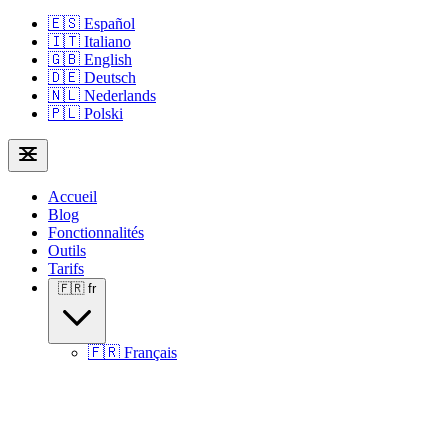
🇪🇸
Español
🇮🇹
Italiano
🇬🇧
English
🇩🇪
Deutsch
🇳🇱
Nederlands
🇵🇱
Polski
Accueil
Blog
Fonctionnalités
Outils
Tarifs
🇫🇷
fr
🇫🇷
Français