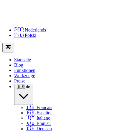
🇳🇱
Nederlands
🇵🇱
Polski
Startseite
Blog
Funktionen
Werkzeuge
Preise
🇩🇪
de
🇫🇷
Français
🇪🇸
Español
🇮🇹
Italiano
🇬🇧
English
🇩🇪
Deutsch