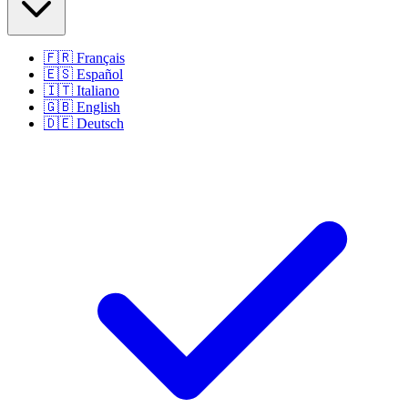
🇫🇷
Français
🇪🇸
Español
🇮🇹
Italiano
🇬🇧
English
🇩🇪
Deutsch