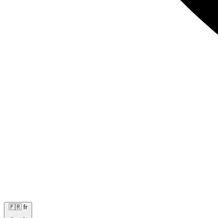
🇫🇷
fr