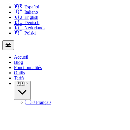
🇪🇸
Español
🇮🇹
Italiano
🇬🇧
English
🇩🇪
Deutsch
🇳🇱
Nederlands
🇵🇱
Polski
Accueil
Blog
Fonctionnalités
Outils
Tarifs
🇫🇷
fr
🇫🇷
Français