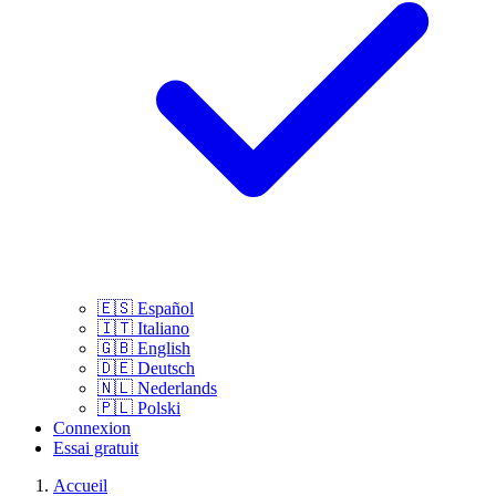
🇪🇸
Español
🇮🇹
Italiano
🇬🇧
English
🇩🇪
Deutsch
🇳🇱
Nederlands
🇵🇱
Polski
Connexion
Essai gratuit
Accueil