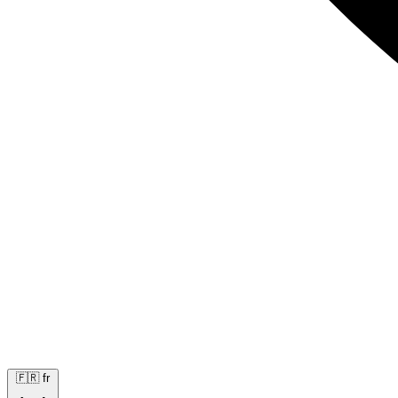
🇫🇷
fr