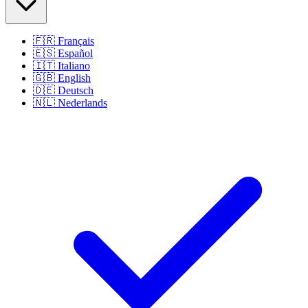
🇫🇷
Français
🇪🇸
Español
🇮🇹
Italiano
🇬🇧
English
🇩🇪
Deutsch
🇳🇱
Nederlands