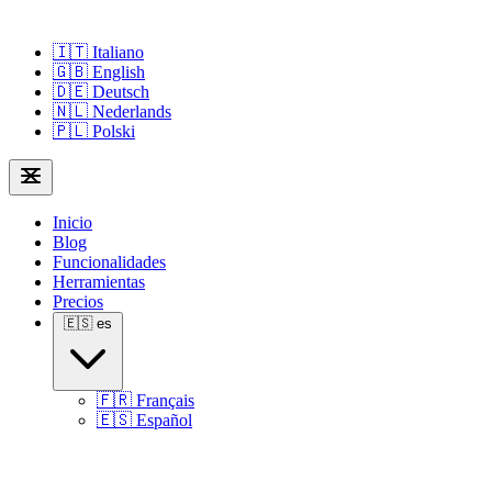
🇮🇹
Italiano
🇬🇧
English
🇩🇪
Deutsch
🇳🇱
Nederlands
🇵🇱
Polski
Inicio
Blog
Funcionalidades
Herramientas
Precios
🇪🇸
es
🇫🇷
Français
🇪🇸
Español