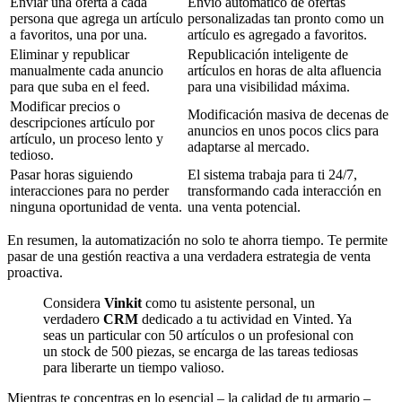
Enviar una oferta a cada
Envío automático de ofertas
persona que agrega un artículo
personalizadas tan pronto como un
a favoritos, una por una.
artículo es agregado a favoritos.
Eliminar y republicar
Republicación inteligente de
manualmente cada anuncio
artículos en horas de alta afluencia
para que suba en el feed.
para una visibilidad máxima.
Modificar precios o
Modificación masiva de decenas de
descripciones artículo por
anuncios en unos pocos clics para
artículo, un proceso lento y
adaptarse al mercado.
tedioso.
Pasar horas siguiendo
El sistema trabaja para ti 24/7,
interacciones para no perder
transformando cada interacción en
ninguna oportunidad de venta.
una venta potencial.
En resumen, la automatización no solo te ahorra tiempo. Te permite
pasar de una gestión reactiva a una verdadera estrategia de venta
proactiva.
Considera
Vinkit
como tu asistente personal, un
verdadero
CRM
dedicado a tu actividad en Vinted. Ya
seas un particular con 50 artículos o un profesional con
un stock de 500 piezas, se encarga de las tareas tediosas
para liberarte un tiempo valioso.
Mientras te concentras en lo esencial – la calidad de tu armario –