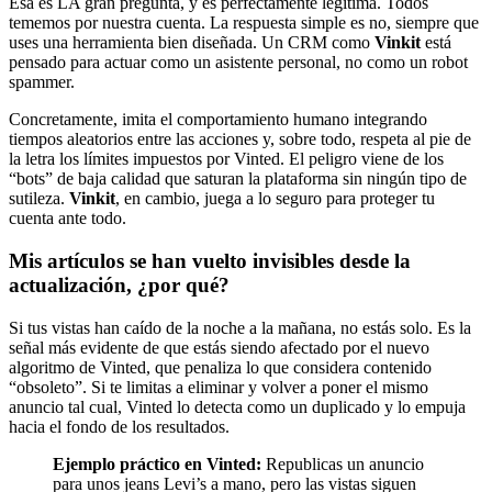
Esa es LA gran pregunta, y es perfectamente legítima. Todos
tememos por nuestra cuenta. La respuesta simple es no, siempre que
uses una herramienta bien diseñada. Un CRM como
Vinkit
está
pensado para actuar como un asistente personal, no como un robot
spammer.
Concretamente, imita el comportamiento humano integrando
tiempos aleatorios entre las acciones y, sobre todo, respeta al pie de
la letra los límites impuestos por Vinted. El peligro viene de los
“bots” de baja calidad que saturan la plataforma sin ningún tipo de
sutileza.
Vinkit
, en cambio, juega a lo seguro para proteger tu
cuenta ante todo.
Mis artículos se han vuelto invisibles desde la
actualización, ¿por qué?
Si tus vistas han caído de la noche a la mañana, no estás solo. Es la
señal más evidente de que estás siendo afectado por el nuevo
algoritmo de Vinted, que penaliza lo que considera contenido
“obsoleto”. Si te limitas a eliminar y volver a poner el mismo
anuncio tal cual, Vinted lo detecta como un duplicado y lo empuja
hacia el fondo de los resultados.
Ejemplo práctico en Vinted:
Republicas un anuncio
para unos jeans Levi’s a mano, pero las vistas siguen