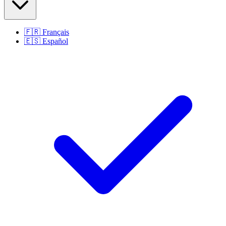
🇫🇷
Français
🇪🇸
Español