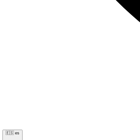
🇪🇸
es