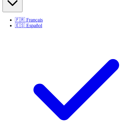
🇫🇷
Français
🇪🇸
Español