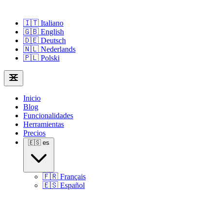
🇮🇹
Italiano
🇬🇧
English
🇩🇪
Deutsch
🇳🇱
Nederlands
🇵🇱
Polski
Inicio
Blog
Funcionalidades
Herramientas
Precios
🇪🇸
es
🇫🇷
Français
🇪🇸
Español