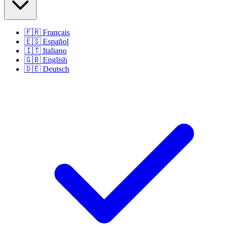
🇫🇷
Français
🇪🇸
Español
🇮🇹
Italiano
🇬🇧
English
🇩🇪
Deutsch