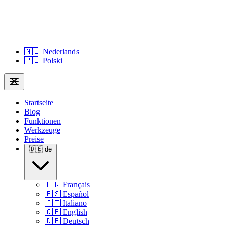
🇳🇱
Nederlands
🇵🇱
Polski
Startseite
Blog
Funktionen
Werkzeuge
Preise
🇩🇪
de
🇫🇷
Français
🇪🇸
Español
🇮🇹
Italiano
🇬🇧
English
🇩🇪
Deutsch