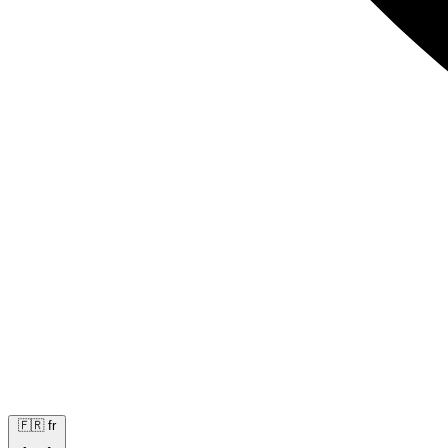
🇫🇷
fr