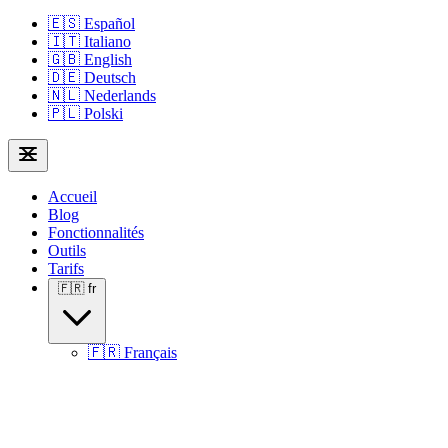
🇪🇸
Español
🇮🇹
Italiano
🇬🇧
English
🇩🇪
Deutsch
🇳🇱
Nederlands
🇵🇱
Polski
Accueil
Blog
Fonctionnalités
Outils
Tarifs
🇫🇷
fr
🇫🇷
Français