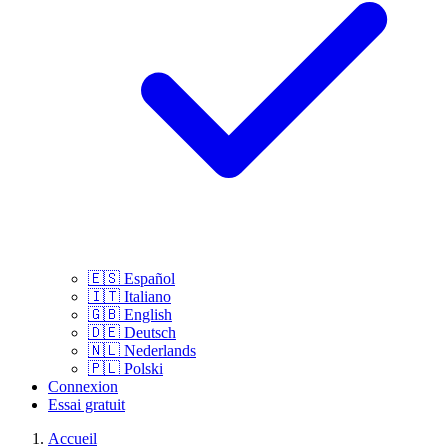
🇪🇸
Español
🇮🇹
Italiano
🇬🇧
English
🇩🇪
Deutsch
🇳🇱
Nederlands
🇵🇱
Polski
Connexion
Essai gratuit
Accueil