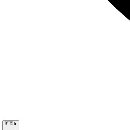
🇫🇷
fr