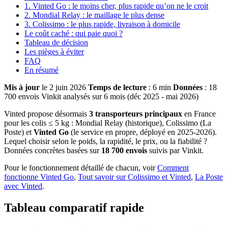
1. Vinted Go : le moins cher, plus rapide qu’on ne le croit
2. Mondial Relay : le maillage le plus dense
3. Colissimo : le plus rapide, livraison à domicile
Le coût caché : qui paie quoi ?
Tableau de décision
Les pièges à éviter
FAQ
En résumé
Mis à jour
le 2 juin 2026
Temps de lecture
: 6 min
Données
: 18
700 envois Vinkit analysés sur 6 mois (déc 2025 - mai 2026)
Vinted propose désormais
3 transporteurs principaux
en France
pour les colis ≤ 5 kg : Mondial Relay (historique), Colissimo (La
Poste) et
Vinted Go
(le service en propre, déployé en 2025-2026).
Lequel choisir selon le poids, la rapidité, le prix, ou la fiabilité ?
Données concrètes basées sur
18 700 envois
suivis par Vinkit.
Pour le fonctionnement détaillé de chacun, voir
Comment
fonctionne Vinted Go
,
Tout savoir sur Colissimo et Vinted
,
La Poste
avec Vinted
.
Tableau comparatif rapide