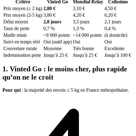
Critère
Vinted Go
Mondial Relay
Colissimo
Prix moyen (≤ 2 kg)
2,80 €
3,10 €
4,50 €
Prix moyen (2-5 kg)
3,80 €
4,20 €
6,20 €
Délai moyen
2,8 jours
3,5 jours
2,1 jours
Taux de perte
0,7 %
1,3 %
0,4 %
Maille relais
~9 000 points
~14 000 points
(à domicile)
Suivi en temps réel
Oui (natif app)
Oui
Oui
Couverture rurale
Moyenne
Très bonne
Excellente
Indemnisation perte
Jusqu’à 25 €
Jusqu’à 25 €
Jusqu’à 100 €
1. Vinted Go : le moins cher, plus rapide
qu’on ne le croit
Pour qui
: la majorité des envois ≤ 5 kg en France métropolitaine.