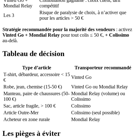
Vinted Go +
Combinaison gagnante : choix client, tarif
Mondial Relay
compétitif
Risque de paralysie de choix, à n’activer que
Les 3
pour les articles > 50 €
Stratégie recommandée pour la majorité des vendeurs
: activez
Vinted Go + Mondial Relay
pour tout colis ≤ 50 €,
+ Colissimo
au-delà.
Tableau de décision
Type d’article
Transporteur recommandé
T-shirt, débardeur, accessoire < 15
Vinted Go
€
Robe, jean, chemise (15-50 €)
Vinted Go ou Mondial Relay
Manteau, paire de chaussures (50-
Mondial Relay (volume) ou
100 €)
Colissimo
Sac, article fragile, > 100 €
Colissimo
Article Outre-Mer
Colissimo (seul possible)
Acheteur en zone rurale
Mondial Relay
Les pièges à éviter