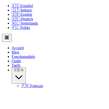
🇪🇸
Español
🇮🇹
Italiano
🇬🇧
English
🇩🇪
Deutsch
🇳🇱
Nederlands
🇵🇱
Polski
Accueil
Blog
Fonctionnalités
Outils
Tarifs
🇫🇷
fr
🇫🇷
Français