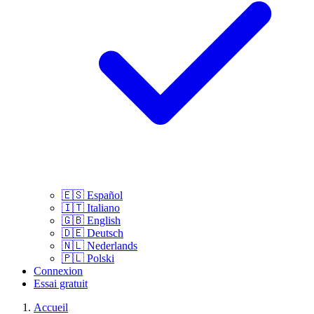
🇪🇸
Español
🇮🇹
Italiano
🇬🇧
English
🇩🇪
Deutsch
🇳🇱
Nederlands
🇵🇱
Polski
Connexion
Essai gratuit
Accueil