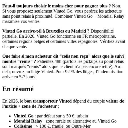
Faut-il toujours choisir le moins cher pour gagner plus ?
Non.
Si vous proposez seulement Vinted Go, vous perdrez les acheteurs
sans point relais à proximité. Combiner Vinted Go + Mondial Relay
maximise vos ventes.
Vinted Go arrive-t-il à Bruxelles ou Madrid ?
Disponibilité
partielle. En 2026, Vinted Go fonctionne en FR métropolitaine,
certaines régions belges et certaines villes espagnoles. Vérifiez avant
chaque vente.
Que faire si mon acheteur dit “colis non reçu” alors que le suivi
montre “remis” ?
Patientez 48h (parfois les pickups au point relais
sont marqués “remis” alors que le client n’a pas encore retiré). Au-
delà, ouvrez un litige Vinted. Pour 92 % des litiges, l’indemnisation
arrive en 5-7 jours.
En résumé
En 2026, le
bon transporteur Vinted
dépend du couple
valeur de
l’article + zone de l’acheteur
:
Vinted Go
: par défaut sur ≤ 50 €, urbain
Mondial Relay
: zone rurale ou alternative au Vinted Go
Colissimo
: > 100 €, fragile, ou Outre-Mer