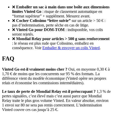
❌
Emballer un sac à main dans une boîte aux dimensions
limites Vinted Go
: risque de classement automatique en
“format supérieur” + supplément. Mesurez avant.
❌
Cocher Colissimo “lettre suivie”
sur un article > 50 € :
pas d’indemnisation, perte sèche en cas de litige.
❌
Vinted Go pour DOM-TOM
: indisponible, vos colis
seront rejetés.
❌
Mondial Relay pour articles > 500 g sans renforcement
: le réseau est plus rude que Colissimo, emballez en
conséquence. Voir
Emballer & envoyer un colis Vinted
.
FAQ
Vinted Go est-il vraiment moins cher ?
Oui, en moyenne 0,30 € à
1,70 € de moins que les concurrents sur 95 % des formats. La
différence vient du modèle économique (Vinted opère ses propres
relais et économise les commissions intermédiaires).
Le taux de perte de Mondial Relay est-il préoccupant ?
1,3 % de
pertes signalées, c’est élevé mais c’est aussi parce que Mondial
Relay traite le plus gros volume Vinted. En valeur absolue, environ
1 envoi sur 80 ne sera pas remis correctement. L’indemnisation
Vinted couvre ces cas jusqu’à 25 €.