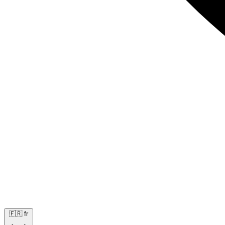
🇫🇷
fr