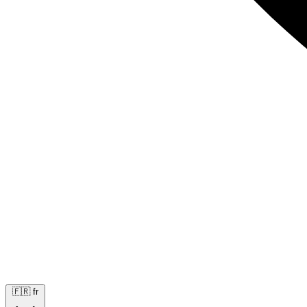
🇫🇷
fr