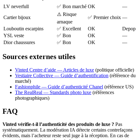
LV neverfull
✅ Bon marché
OK
—
⚠️ Risque
Cartier bijoux
✅ Premier choix
—
arnaque
Louboutin escarpins
✅ Excellent
OK
Depop
YSL veste
✅ Bon
OK
—
Dior chaussures
✅ Bon
OK
—
Sources externes utiles
Vinted Centre d’aide — Articles de luxe
(politique officielle)
Vestiaire Collective — Guide d’authentification
(référence du
marché)
Fashionphile — Guide d’authenticité Chanel
(référence US)
The RealReal — Standards photo luxe
(références
photographiques)
FAQ
Vinted vérifie-t-il l’authenticité des produits de luxe ?
Pas
systématiquement. La modération IA détecte certains contrefaçons
évidents, mais l’acheteur reste seul juge à la réception. En cas de