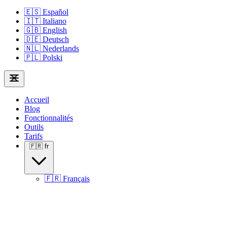
🇪🇸
Español
🇮🇹
Italiano
🇬🇧
English
🇩🇪
Deutsch
🇳🇱
Nederlands
🇵🇱
Polski
Accueil
Blog
Fonctionnalités
Outils
Tarifs
🇫🇷
fr
🇫🇷
Français