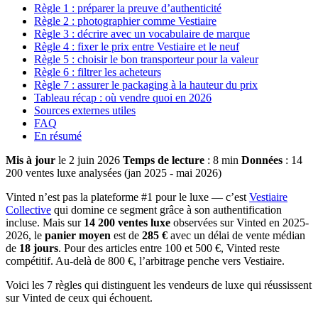
Règle 1 : préparer la preuve d’authenticité
Règle 2 : photographier comme Vestiaire
Règle 3 : décrire avec un vocabulaire de marque
Règle 4 : fixer le prix entre Vestiaire et le neuf
Règle 5 : choisir le bon transporteur pour la valeur
Règle 6 : filtrer les acheteurs
Règle 7 : assurer le packaging à la hauteur du prix
Tableau récap : où vendre quoi en 2026
Sources externes utiles
FAQ
En résumé
Mis à jour
le 2 juin 2026
Temps de lecture
: 8 min
Données
: 14
200 ventes luxe analysées (jan 2025 - mai 2026)
Vinted n’est pas la plateforme #1 pour le luxe — c’est
Vestiaire
Collective
qui domine ce segment grâce à son authentification
incluse. Mais sur
14 200 ventes luxe
observées sur Vinted en 2025-
2026, le
panier moyen
est de
285 €
avec un délai de vente médian
de
18 jours
. Pour des articles entre 100 et 500 €, Vinted reste
compétitif. Au-delà de 800 €, l’arbitrage penche vers Vestiaire.
Voici les 7 règles qui distinguent les vendeurs de luxe qui réussissent
sur Vinted de ceux qui échouent.