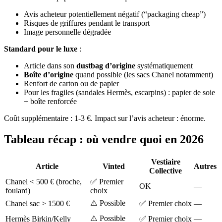
Avis acheteur potentiellement négatif (“packaging cheap”)
Risques de griffures pendant le transport
Image personnelle dégradée
Standard pour le luxe
:
Article dans son
dustbag d’origine
systématiquement
Boîte d’origine
quand possible (les sacs Chanel notamment)
Renfort de carton ou de papier
Pour les fragiles (sandales Hermès, escarpins) : papier de soie
+ boîte renforcée
Coût supplémentaire : 1-3 €. Impact sur l’avis acheteur : énorme.
Tableau récap : où vendre quoi en 2026
Vestiaire
Article
Vinted
Autres
Collective
Chanel < 500 € (broche,
✅ Premier
OK
—
foulard)
choix
⚠️ Possible
Chanel sac > 1500 €
✅ Premier choix
—
⚠️ Possible
Hermès Birkin/Kelly
✅ Premier choix
—