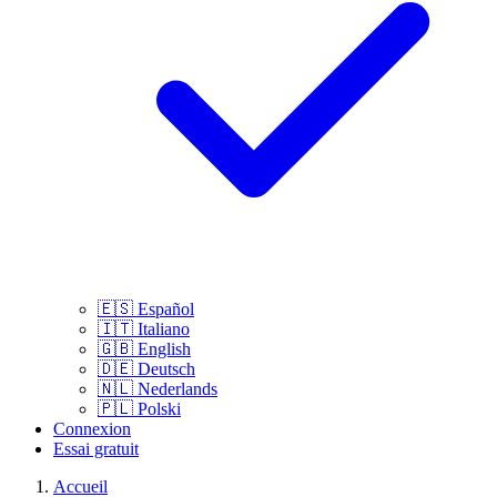
🇪🇸
Español
🇮🇹
Italiano
🇬🇧
English
🇩🇪
Deutsch
🇳🇱
Nederlands
🇵🇱
Polski
Connexion
Essai gratuit
Accueil