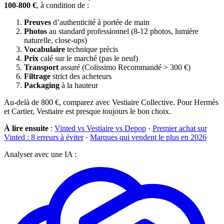
100-800 €
, à condition de :
Preuves
d’authenticité à portée de main
Photos
au standard professionnel (8-12 photos, lumière
naturelle, close-ups)
Vocabulaire
technique précis
Prix
calé sur le marché (pas le neuf)
Transport
assuré (Colissimo Recommandé > 300 €)
Filtrage
strict des acheteurs
Packaging
à la hauteur
Au-delà de 800 €, comparez avec Vestiaire Collective. Pour Hermès
et Cartier, Vestiaire est presque toujours le bon choix.
À lire ensuite
:
Vinted vs Vestiaire vs Depop
·
Premier achat sur
Vinted : 8 erreurs à éviter
·
Marques qui vendent le plus en 2026
Analyser avec une IA :