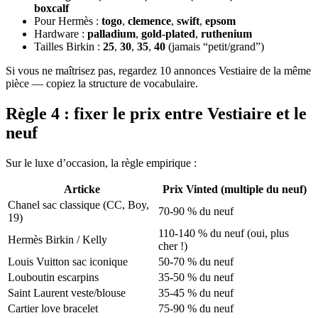
boxcalf
Pour Hermès :
togo
,
clemence
,
swift
,
epsom
Hardware :
palladium
,
gold-plated
,
ruthenium
Tailles Birkin :
25
,
30
,
35
,
40
(jamais “petit/grand”)
Si vous ne maîtrisez pas, regardez 10 annonces Vestiaire de la même
pièce — copiez la structure de vocabulaire.
Règle 4 : fixer le prix entre Vestiaire et le
neuf
Sur le luxe d’occasion, la règle empirique :
Articke
Prix Vinted (multiple du neuf)
Chanel sac classique (CC, Boy,
70-90 % du neuf
19)
110-140 % du neuf (oui, plus
Hermès Birkin / Kelly
cher !)
Louis Vuitton sac iconique
50-70 % du neuf
Louboutin escarpins
35-50 % du neuf
Saint Laurent veste/blouse
35-45 % du neuf
Cartier love bracelet
75-90 % du neuf