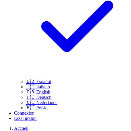
🇪🇸
Español
🇮🇹
Italiano
🇬🇧
English
🇩🇪
Deutsch
🇳🇱
Nederlands
🇵🇱
Polski
Connexion
Essai gratuit
Accueil