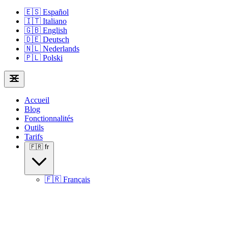
🇪🇸
Español
🇮🇹
Italiano
🇬🇧
English
🇩🇪
Deutsch
🇳🇱
Nederlands
🇵🇱
Polski
Accueil
Blog
Fonctionnalités
Outils
Tarifs
🇫🇷
fr
🇫🇷
Français