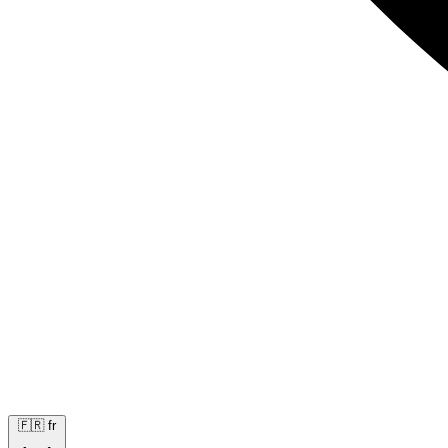
🇫🇷
fr