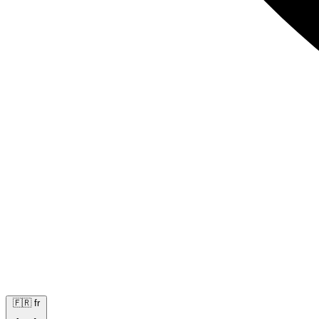
🇫🇷
fr