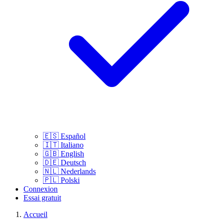
🇪🇸
Español
🇮🇹
Italiano
🇬🇧
English
🇩🇪
Deutsch
🇳🇱
Nederlands
🇵🇱
Polski
Connexion
Essai gratuit
Accueil