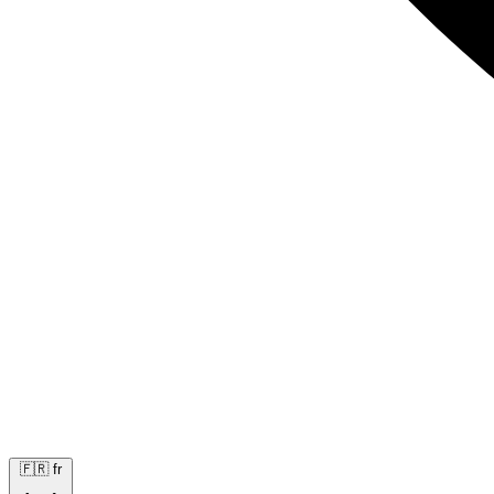
🇫🇷
fr