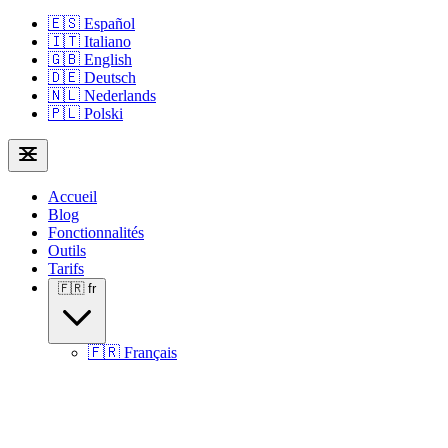
🇪🇸
Español
🇮🇹
Italiano
🇬🇧
English
🇩🇪
Deutsch
🇳🇱
Nederlands
🇵🇱
Polski
Accueil
Blog
Fonctionnalités
Outils
Tarifs
🇫🇷
fr
🇫🇷
Français