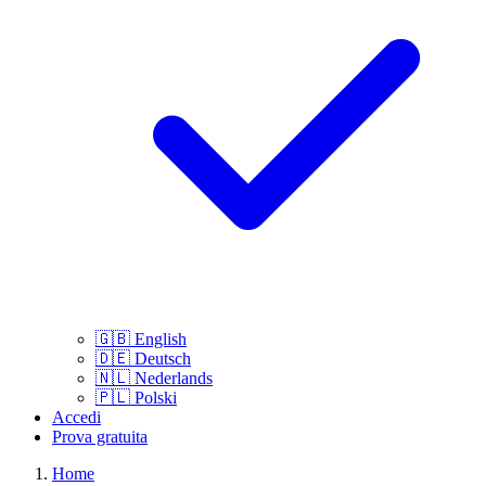
🇬🇧
English
🇩🇪
Deutsch
🇳🇱
Nederlands
🇵🇱
Polski
Accedi
Prova gratuita
Home