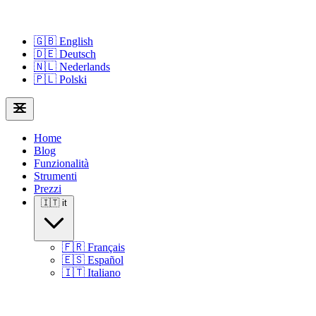
🇬🇧
English
🇩🇪
Deutsch
🇳🇱
Nederlands
🇵🇱
Polski
Home
Blog
Funzionalità
Strumenti
Prezzi
🇮🇹
it
🇫🇷
Français
🇪🇸
Español
🇮🇹
Italiano