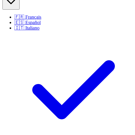
🇫🇷
Français
🇪🇸
Español
🇮🇹
Italiano