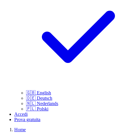
🇬🇧
English
🇩🇪
Deutsch
🇳🇱
Nederlands
🇵🇱
Polski
Accedi
Prova gratuita
Home