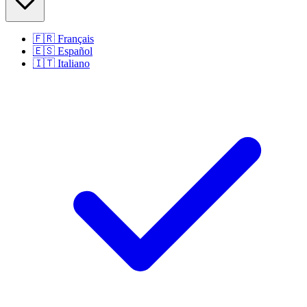
🇫🇷
Français
🇪🇸
Español
🇮🇹
Italiano