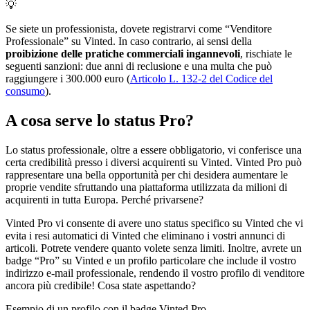
💡
Se siete un professionista, dovete registrarvi come “Venditore
Professionale” su Vinted. In caso contrario, ai sensi della
proibizione delle pratiche commerciali ingannevoli
, rischiate le
seguenti sanzioni: due anni di reclusione e una multa che può
raggiungere i 300.000 euro (
Articolo L. 132-2 del Codice del
consumo
).
A cosa serve lo status Pro?
Lo status professionale, oltre a essere obbligatorio, vi conferisce una
certa credibilità presso i diversi acquirenti su Vinted. Vinted Pro può
rappresentare una bella opportunità per chi desidera aumentare le
proprie vendite sfruttando una piattaforma utilizzata da milioni di
acquirenti in tutta Europa. Perché privarsene?
Vinted Pro vi consente di avere uno status specifico su Vinted che vi
evita i resi automatici di Vinted che eliminano i vostri annunci di
articoli. Potrete vendere quanto volete senza limiti. Inoltre, avrete un
badge “Pro” su Vinted e un profilo particolare che include il vostro
indirizzo e-mail professionale, rendendo il vostro profilo di venditore
ancora più credibile! Cosa state aspettando?
Esempio di un profilo con il badge Vinted Pro