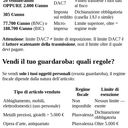
20 vendite/anno
Vinted trasmette i tuoi dati
DAC7
OPPURE 2.000 €/anno
al fisco
Imposta
Dichiarazione obbligatoria
305 €/anno
sul reddito
(casella 1AJ o simile)
77.700 €/anno
(BNC) o
Micro-
Limite superiore, oltre =
188.700 €/anno
(BIC)
impresa
regime reale
Attenzione
: limite DAC7 ≠ limite di imposizione. Il limite DAC7 è
il
fattore scatenante della trasmissione
, non il limite oltre il quale
devi pagare.
Vendi il tuo guardaroba: quali regole?
Se vendi
solo i tuoi oggetti personali
(svuota guardaroba), il regime
fiscale dipende dalla natura dell’articolo:
Regime
Limite di
Tipo di articolo venduto
fiscale
esenzione
Abbigliamento, mobili,
Non
Nessun limite —
elettrodomestici (uso personale)
imponibile
esente
Dichiarazione
Metalli preziosi, gioielli > 5.000 €
Plusvalenza
obbligatoria
Opera d’arte, antiquariato
Plusvalenza
Oltre 5.000 €