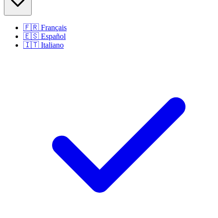
🇫🇷
Français
🇪🇸
Español
🇮🇹
Italiano