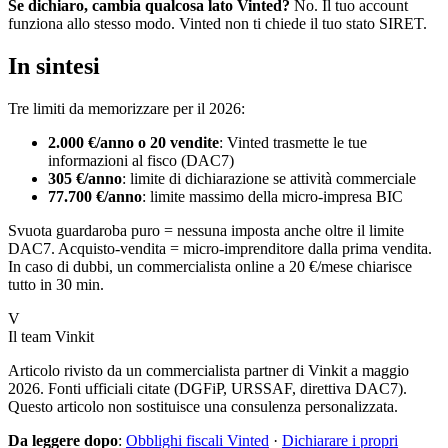
Se dichiaro, cambia qualcosa lato Vinted?
No. Il tuo account
funziona allo stesso modo. Vinted non ti chiede il tuo stato SIRET.
In sintesi
Tre limiti da memorizzare per il 2026:
2.000 €/anno o 20 vendite
: Vinted trasmette le tue
informazioni al fisco (DAC7)
305 €/anno
: limite di dichiarazione se attività commerciale
77.700 €/anno
: limite massimo della micro-impresa BIC
Svuota guardaroba puro = nessuna imposta anche oltre il limite
DAC7. Acquisto-vendita = micro-imprenditore dalla prima vendita.
In caso di dubbi, un commercialista online a 20 €/mese chiarisce
tutto in 30 min.
V
Il team Vinkit
Articolo rivisto da un commercialista partner di Vinkit a maggio
2026. Fonti ufficiali citate (DGFiP, URSSAF, direttiva DAC7).
Questo articolo non sostituisce una consulenza personalizzata.
Da leggere dopo
:
Obblighi fiscali Vinted
·
Dichiarare i propri