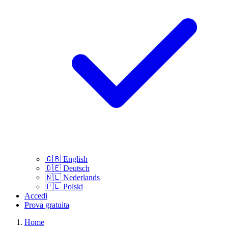
🇬🇧
English
🇩🇪
Deutsch
🇳🇱
Nederlands
🇵🇱
Polski
Accedi
Prova gratuita
Home