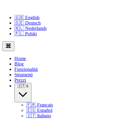
🇬🇧
English
🇩🇪
Deutsch
🇳🇱
Nederlands
🇵🇱
Polski
Home
Blog
Funzionalità
Strumenti
Prezzi
🇮🇹
it
🇫🇷
Français
🇪🇸
Español
🇮🇹
Italiano