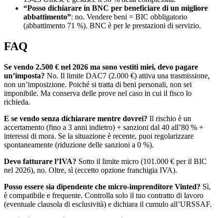
“Posso dichiarare in BNC per beneficiare di un migliore
abbattimento”
: no. Vendere beni = BIC obbligatorio
(abbattimento 71 %). BNC è per le prestazioni di servizio.
FAQ
Se vendo 2.500 € nel 2026 ma sono vestiti miei, devo pagare
un’imposta?
No. Il limite DAC7 (2.000 €) attiva una trasmissione,
non un’imposizione. Poiché si tratta di beni personali, non sei
imponibile. Ma conserva delle prove nel caso in cui il fisco lo
richieda.
E se vendo senza dichiarare mentre dovrei?
Il rischio è un
accertamento (fino a 3 anni indietro) + sanzioni dal 40 all’80 % +
interessi di mora. Se la situazione è recente, puoi regolarizzare
spontaneamente (riduzione delle sanzioni a 0 %).
Devo fatturare l’IVA?
Sotto il limite micro (101.000 € per il BIC
nel 2026), no. Oltre, sì (eccetto opzione franchigia IVA).
Posso essere sia dipendente che micro-imprenditore Vinted?
Sì,
è compatibile e frequente. Controlla solo il tuo contratto di lavoro
(eventuale clausola di esclusività) e dichiara il cumulo all’URSSAF.