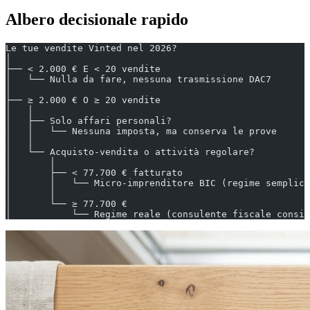
Albero decisionale rapido
Le tue vendite Vinted nel 2026?
│
├── < 2.000 € E < 20 vendite
│   └── Nulla da fare, nessuna trasmissione DAC7
│
├── ≥ 2.000 € O ≥ 20 vendite
│   │
│   ├── Solo affari personali?
│   │   └── Nessuna imposta, ma conserva le prove
│   │
│   └── Acquisto-vendita o attività regolare?
│       │
│       ├── < 77.700 € fatturato
│       │   └── Micro-imprenditore BIC (regime semplice
│       │
│       └── ≥ 77.700 €
│           └── Regime reale (consulente fiscale consig