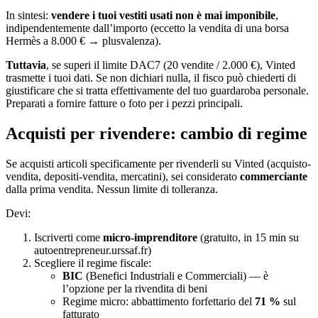
In sintesi:
vendere i tuoi vestiti usati non è mai imponibile
,
indipendentemente dall’importo (eccetto la vendita di una borsa
Hermès a 8.000 € → plusvalenza).
Tuttavia
, se superi il limite DAC7 (20 vendite / 2.000 €), Vinted
trasmette i tuoi dati. Se non dichiari nulla, il fisco può chiederti di
giustificare che si tratta effettivamente del tuo guardaroba personale.
Preparati a fornire fatture o foto per i pezzi principali.
Acquisti per rivendere: cambio di regime
Se acquisti articoli specificamente per rivenderli su Vinted (acquisto-
vendita, depositi-vendita, mercatini), sei considerato
commerciante
dalla prima vendita. Nessun limite di tolleranza.
Devi:
Iscriverti come
micro-imprenditore
(gratuito, in 15 min su
autoentrepreneur.urssaf.fr)
Scegliere il regime fiscale:
BIC
(Benefici Industriali e Commerciali) — è
l’opzione per la rivendita di beni
Regime micro: abbattimento forfettario del
71 %
sul
fatturato