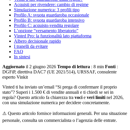
Acquisti per rivendere: cambio di regime
Simulazione numerica: 3 profili tipo
Profilo A: svuota guardaroba occasionale
Profilo B: svuota guardaroba intensivo
Profilo C: acquisto-vendita regolare
L’opzione “versamento liberatorio”
Vinted Pro: la funzionalità lato piattaforma
Albero decisionale rapido
I tranelli da evitare
FAQ
In sintesi
Aggiornato
il 2 giugno 2026
Tempo di lettura
: 8 min
Fonti
:
DGFiP, direttiva DAC7 (UE 2021/514), URSSAF, consulente
esperto Vinkit
Vinted ti ha inviato un’email “Si prega di confermare il proprio
stato”? Superi i 1.500 € di vendite annuali e ti chiedi se sei in
regola? Questo articolo fa chiarezza tra
voci
e
veri limiti
nel 2026,
con una simulazione numerica per decidere concretamente.
⚠️ Questo articolo fornisce informazioni generali. Per una situazione
personale, consulta un commercialista o l’agenzia delle entrate.