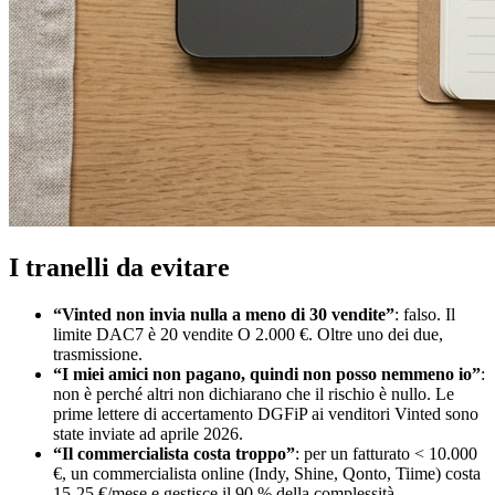
I tranelli da evitare
“Vinted non invia nulla a meno di 30 vendite”
: falso. Il
limite DAC7 è 20 vendite O 2.000 €. Oltre uno dei due,
trasmissione.
“I miei amici non pagano, quindi non posso nemmeno io”
:
non è perché altri non dichiarano che il rischio è nullo. Le
prime lettere di accertamento DGFiP ai venditori Vinted sono
state inviate ad aprile 2026.
“Il commercialista costa troppo”
: per un fatturato < 10.000
€, un commercialista online (Indy, Shine, Qonto, Tiime) costa
15-25 €/mese e gestisce il 90 % della complessità.