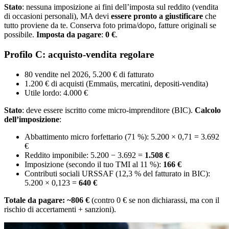
Stato
: nessuna imposizione ai fini dell’imposta sul reddito (vendita
di occasioni personali), MA devi
essere pronto a giustificare
che
tutto proviene da te. Conserva foto prima/dopo, fatture originali se
possibile.
Imposta da pagare
:
0 €
.
Profilo C: acquisto-vendita regolare
80 vendite nel 2026, 5.200 € di fatturato
1.200 € di acquisti (Emmaüs, mercatini, depositi-vendita)
Utile lordo: 4.000 €
Stato
: deve essere iscritto come micro-imprenditore (BIC).
Calcolo
dell’imposizione
:
Abbattimento micro forfettario (71 %): 5.200 × 0,71 = 3.692
€
Reddito imponibile: 5.200 − 3.692 =
1.508 €
Imposizione (secondo il tuo TMI al 11 %):
166 €
Contributi sociali URSSAF (12,3 % del fatturato in BIC):
5.200 × 0,123 =
640 €
Totale da pagare: ~806 €
(contro 0 € se non dichiarassi, ma con il
rischio di accertamenti + sanzioni).