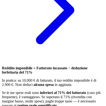
Reddito imponibile = Fatturato incassato − deduzione
forfettaria del 71%
In pratica: su 10.000 € di fatturato, il tuo reddito imponibile è di
2.900 €. Non deduci
alcuna spesa
in aggiunta.
Se le tue spese reali sono
inferiori al 71% del fatturato
(caso più
frequente), è vantaggioso. Se superano il 71% (rivendita con
margine basso, molte spese), paghi troppe tasse — è necessario
passare al
regime reale semplificato
.