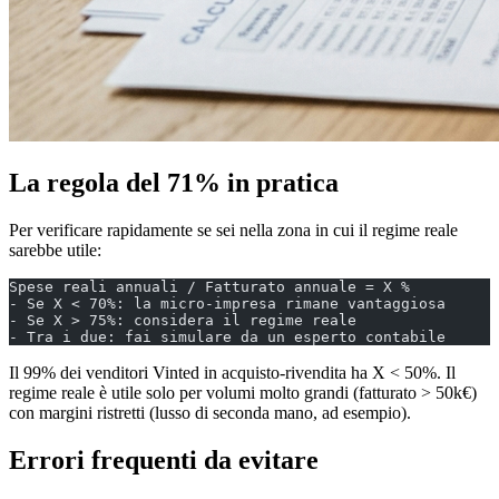
La regola del 71% in pratica
Per verificare rapidamente se sei nella zona in cui il regime reale
sarebbe utile:
Spese reali annuali / Fatturato annuale = X %
- Se X < 70%: la micro-impresa rimane vantaggiosa
- Se X > 75%: considera il regime reale
- Tra i due: fai simulare da un esperto contabile
Il 99% dei venditori Vinted in acquisto-rivendita ha X < 50%. Il
regime reale è utile solo per volumi molto grandi (fatturato > 50k€)
con margini ristretti (lusso di seconda mano, ad esempio).
Errori frequenti da evitare