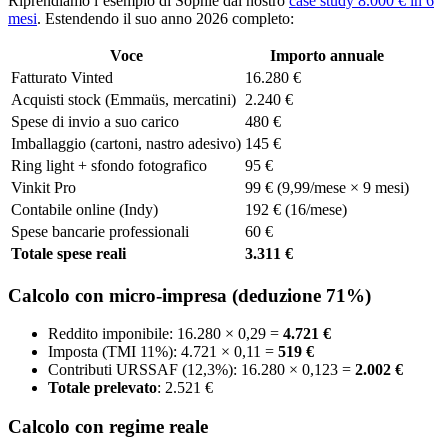
Riprendiamo l’esempio di Sophie dal nostro
case study 8.000 € in 6
mesi
. Estendendo il suo anno 2026 completo:
Voce
Importo annuale
Fatturato Vinted
16.280 €
Acquisti stock (Emmaüs, mercatini)
2.240 €
Spese di invio a suo carico
480 €
Imballaggio (cartoni, nastro adesivo)
145 €
Ring light + sfondo fotografico
95 €
Vinkit Pro
99 € (9,99/mese × 9 mesi)
Contabile online (Indy)
192 € (16/mese)
Spese bancarie professionali
60 €
Totale spese reali
3.311 €
Calcolo con micro-impresa (deduzione 71%)
Reddito imponibile: 16.280 × 0,29 =
4.721 €
Imposta (TMI 11%): 4.721 × 0,11 =
519 €
Contributi URSSAF (12,3%): 16.280 × 0,123 =
2.002 €
Totale prelevato
: 2.521 €
Calcolo con regime reale