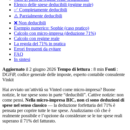
Elenco delle spese deducibili (regime reale)
✅ Completamente deducibili
⚠️ Parzialmente deducibili
❌ Non deducibili
Esempio numerico: Sophie (caso pratico)
Calcolo con micro-impresa (deduzione 71%)
Calcolo con regime reale
La regola del 71% in pratica
Errori frequenti da evitare
FAQ
In sintesi
Aggiornato
il 2 giugno 2026
Tempo di lettura
: 8 min
Fonti
:
DGFiP, codice generale delle imposte, esperto contabile consulente
Vinkit
Hai avviato un’attività su Vinted come micro-impresa? Buone
notizie, le tue spese sono in parte “deducibili”. Cattive notizie: non
come pensi.
Nella micro-impresa BIC, non ci sono deduzioni di
spese nel senso classico
— la deduzione forfettaria del 71% è
pensata per coprire tutte le tue spese. Analizziamo ciò che è
realmente possibile e l’opzione da considerare se le tue spese reali
superano il 71% del fatturato.