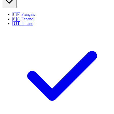
🇫🇷
Français
🇪🇸
Español
🇮🇹
Italiano