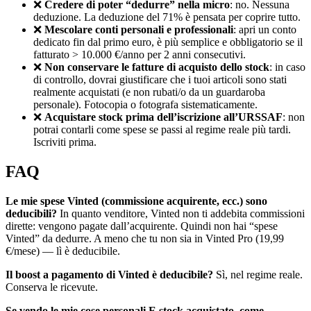
❌
Credere di poter “dedurre” nella micro
: no. Nessuna
deduzione. La deduzione del 71% è pensata per coprire tutto.
❌
Mescolare conti personali e professionali
: apri un conto
dedicato fin dal primo euro, è più semplice e obbligatorio se il
fatturato > 10.000 €/anno per 2 anni consecutivi.
❌
Non conservare le fatture di acquisto dello stock
: in caso
di controllo, dovrai giustificare che i tuoi articoli sono stati
realmente acquistati (e non rubati/o da un guardaroba
personale). Fotocopia o fotografa sistematicamente.
❌
Acquistare stock prima dell’iscrizione all’URSSAF
: non
potrai contarli come spese se passi al regime reale più tardi.
Iscriviti prima.
FAQ
Le mie spese Vinted (commissione acquirente, ecc.) sono
deducibili?
In quanto venditore, Vinted non ti addebita commissioni
dirette: vengono pagate dall’acquirente. Quindi non hai “spese
Vinted” da dedurre. A meno che tu non sia in Vinted Pro (19,99
€/mese) — lì è deducibile.
Il boost a pagamento di Vinted è deducibile?
Sì, nel regime reale.
Conserva le ricevute.
Se vendo le mie cose personali E stock acquistato, come