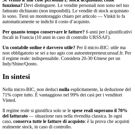
funziona?
Devi distinguere. Le vendite personali non sono nel tuo
fatturato dichiarato (non imponibili). Le vendite di stock acquistato
lo sono. Tieni un monitoraggio chiaro per articolo — Vinkit lo fa
automaticamente se indichi il costo d’acquisto.
Per quanto tempo conservare le fatture?
6 anni per i giustificativi
fiscali in Francia (10 anni in caso di controllo URSSAF).
Un contabile online è davvero utile?
Per il micro-BIC: utile ma
non obbligatorio se sei a tuo agio con autoentrepreneur.urssaf.fr. Per
il regime reale: indispensabile. Considera 20-30 €/mese per un
Indy/Shine/Qonto.
In sintesi
Nella micro-BIC, non deduci
nulla
esplicitamente, la deduzione del
71% copre tutto. È vantaggioso nel 99% dei casi per i venditori
Vinted.
Il regime reale si giustifica solo se le
spese reali superano il 70%
del fatturato
— situazione rara nella rivendita classica. In ogni
caso,
conserva tutte le fatture di acquisto
: è la prova che acquisti
realmente stock, in caso di controllo.