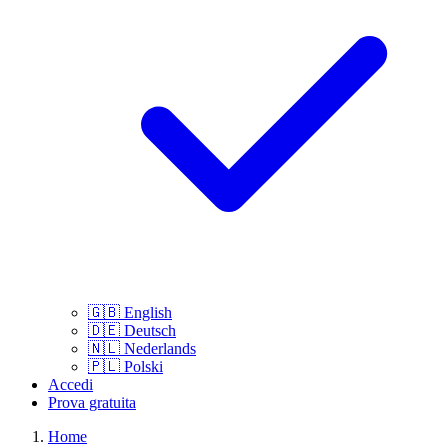
🇬🇧
English
🇩🇪
Deutsch
🇳🇱
Nederlands
🇵🇱
Polski
Accedi
Prova gratuita
Home