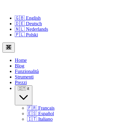
🇬🇧
English
🇩🇪
Deutsch
🇳🇱
Nederlands
🇵🇱
Polski
Home
Blog
Funzionalità
Strumenti
Prezzi
🇮🇹
it
🇫🇷
Français
🇪🇸
Español
🇮🇹
Italiano