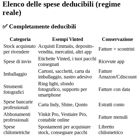
Elenco delle spese deducibili (regime
reale)
✅ Completamente deducibili
Categoria
Esempi Vinted
Conservazione
Stock acquistato
Acquisti Emmaüs, deposito-
Fatture + scontrini
per rivendere
vendita, mercatini, altri app
Etichette Vinted, i tuoi pacchi
Spese di invio
Ricevute app
consegnati
Cartoni, sacchetti, carta da
Fatture
Imballaggio
imballaggio, nastro adesivo
Amazon/Cdiscount
Ring light, sfondo
Strumenti
fotografico, supporto per
Fatture con data
fotografici
smartphone
Spese bancarie
Carta Indy, Shine, Qonto
Estratti conto
professionali
Abbonamenti
Vinkit Pro, Vestiaire Pro,
Fatture mensili
professionali
contabile online
Spese
Spostamenti per acquistare
Libretto
chilometriche
stock, consegnare pacchi
chilometrico