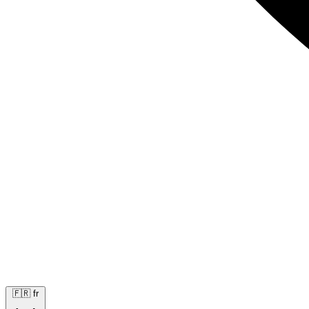
🇫🇷
fr