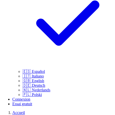
🇪🇸
Español
🇮🇹
Italiano
🇬🇧
English
🇩🇪
Deutsch
🇳🇱
Nederlands
🇵🇱
Polski
Connexion
Essai gratuit
Accueil