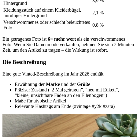
3,9 %
Hintergrund
Kleidungsstück auf einem Kleiderbügel,
2,1 %
unruhiger Hintergrund
Verschwommenes oder schlecht beleuchtetes
0,8 %
Foto
Ein getragenes Foto ist
6× mehr wert
als ein verschwommenes
Foto. Wenn Sie Damenmode verkaufen, nehmen Sie sich 2 Minuten
Zeit, um den Artikel zu tragen – die Wirkung ist sofort.
Die Beschreibung
Eine gute Vinted-Beschreibung im Jahr 2026 enthält:
Erwähnung der
Marke
und der
Größe
Präziser Zustand (“2 Mal getragen”, “neu mit Etikett”,
“kleine, unsichtbare Fäden an den Ellenbogen”)
Maße für atypische Artikel
Relevante Hashtags am Ende (#vintage #y2k #zara)