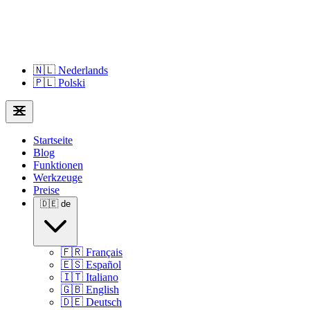
🇳🇱
Nederlands
🇵🇱
Polski
Startseite
Blog
Funktionen
Werkzeuge
Preise
🇩🇪
de
🇫🇷
Français
🇪🇸
Español
🇮🇹
Italiano
🇬🇧
English
🇩🇪
Deutsch