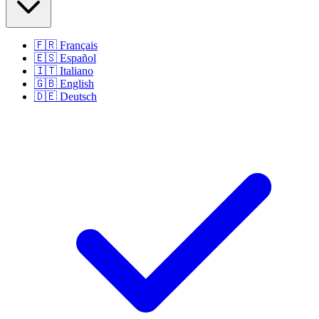
🇫🇷
Français
🇪🇸
Español
🇮🇹
Italiano
🇬🇧
English
🇩🇪
Deutsch