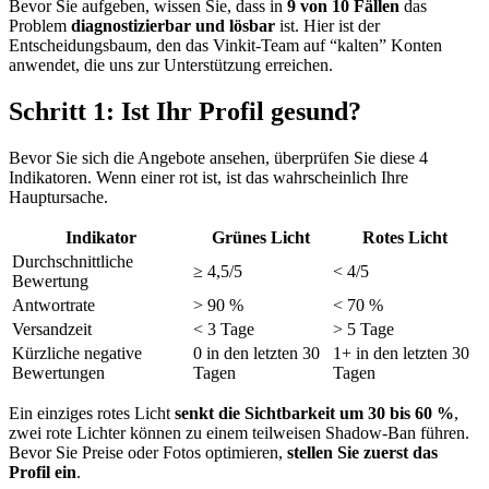
Bevor Sie aufgeben, wissen Sie, dass in
9 von 10 Fällen
das
Problem
diagnostizierbar und lösbar
ist. Hier ist der
Entscheidungsbaum, den das Vinkit-Team auf “kalten” Konten
anwendet, die uns zur Unterstützung erreichen.
Schritt 1: Ist Ihr Profil gesund?
Bevor Sie sich die Angebote ansehen, überprüfen Sie diese 4
Indikatoren. Wenn einer rot ist, ist das wahrscheinlich Ihre
Hauptursache.
Indikator
Grünes Licht
Rotes Licht
Durchschnittliche
≥ 4,5/5
< 4/5
Bewertung
Antwortrate
> 90 %
< 70 %
Versandzeit
< 3 Tage
> 5 Tage
Kürzliche negative
0 in den letzten 30
1+ in den letzten 30
Bewertungen
Tagen
Tagen
Ein einziges rotes Licht
senkt die Sichtbarkeit um 30 bis 60 %
,
zwei rote Lichter können zu einem teilweisen Shadow-Ban führen.
Bevor Sie Preise oder Fotos optimieren,
stellen Sie zuerst das
Profil ein
.