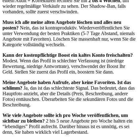
einem Audit + Korrekturen rechnen Sie mit
2 bis 4 Wochen
, um
wieder regelmäßige Verkäufe zu sehen. Der Shadow-Ban, falls
vorhanden, sollte zuerst verschwinden.
Muss ich alle meine alten Angebote löschen und alles neu
posten?
Nein, das ist kontraproduktiv. Wiederveröffentlichen Sie
unter Verwendung der besten Praktiken (5-7 Tage Abstand, niemals
Angebote mit Favoriten). Löschen Sie massenhaft nur, wenn Sie die
Kategorie vollständig wechseln.
Kann der kostenpflichtige Boost ein kaltes Konto freischalten?
Modest. Wenn das Profil in schlechter Verfassung ist (niedrige
Bewertung, niedrige Antwortrate), verschwendet der Boost Ihr
Geld. Stellen Sie zuerst das Profil ein, boostern Sie dann.
Meine Angebote haben Aufrufe, aber keine Favoriten. Ist das
schlimm?
Ja, das ist das schlechteste Signal. Das bedeutet, dass das
Hauptfoto anzieht, aber die Details (Preis, Beschreibung, andere
Fotos) enttäuschen. Überarbeiten Sie die sekundären Fotos und die
Beschreibung.
Wie viele Angebote sollte ich pro Woche veröffentlichen, um
sichtbar zu bleiben?
2 bis 5 neue Angebote pro Woche halten ein
“lebendiges” Profil aufrecht. Darüber hinaus ist es unnötig, es sei
denn, Sie haben wirklich viel Lagerbestand.