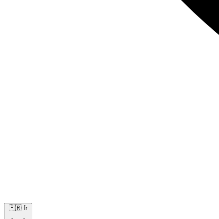
🇫🇷
fr