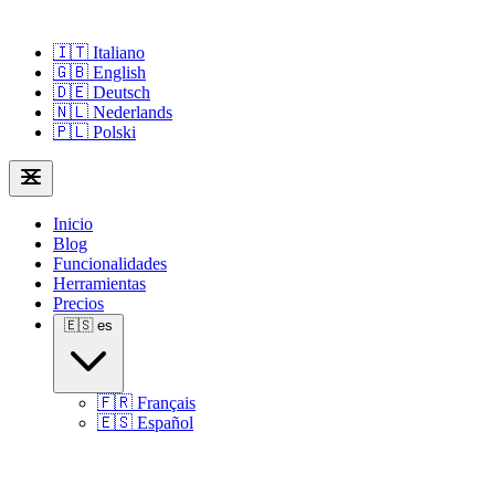
🇮🇹
Italiano
🇬🇧
English
🇩🇪
Deutsch
🇳🇱
Nederlands
🇵🇱
Polski
Inicio
Blog
Funcionalidades
Herramientas
Precios
🇪🇸
es
🇫🇷
Français
🇪🇸
Español