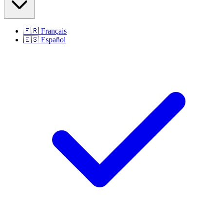
🇫🇷
Français
🇪🇸
Español