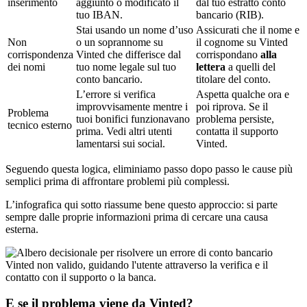
inserimento
aggiunto o modificato il
dal tuo estratto conto
tuo IBAN.
bancario (RIB).
Stai usando un nome d’uso
Assicurati che il nome e
Non
o un soprannome su
il cognome su Vinted
corrispondenza
Vinted che differisce dal
corrispondano
alla
dei nomi
tuo nome legale sul tuo
lettera
a quelli del
conto bancario.
titolare del conto.
L’errore si verifica
Aspetta qualche ora e
improvvisamente mentre i
poi riprova. Se il
Problema
tuoi bonifici funzionavano
problema persiste,
tecnico esterno
prima. Vedi altri utenti
contatta il supporto
lamentarsi sui social.
Vinted.
Seguendo questa logica, eliminiamo passo dopo passo le cause più
semplici prima di affrontare problemi più complessi.
L’infografica qui sotto riassume bene questo approccio: si parte
sempre dalle proprie informazioni prima di cercare una causa
esterna.
E se il problema viene da Vinted?