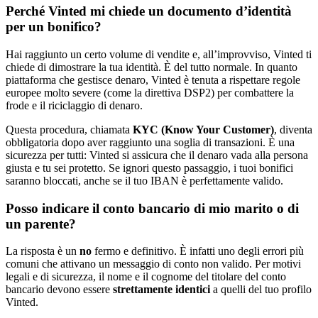
Perché Vinted mi chiede un documento d’identità
per un bonifico?
Hai raggiunto un certo volume di vendite e, all’improvviso, Vinted ti
chiede di dimostrare la tua identità. È del tutto normale. In quanto
piattaforma che gestisce denaro, Vinted è tenuta a rispettare regole
europee molto severe (come la direttiva DSP2) per combattere la
frode e il riciclaggio di denaro.
Questa procedura, chiamata
KYC (Know Your Customer)
, diventa
obbligatoria dopo aver raggiunto una soglia di transazioni. È una
sicurezza per tutti: Vinted si assicura che il denaro vada alla persona
giusta e tu sei protetto. Se ignori questo passaggio, i tuoi bonifici
saranno bloccati, anche se il tuo IBAN è perfettamente valido.
Posso indicare il conto bancario di mio marito o di
un parente?
La risposta è un
no
fermo e definitivo. È infatti uno degli errori più
comuni che attivano un messaggio di conto non valido. Per motivi
legali e di sicurezza, il nome e il cognome del titolare del conto
bancario devono essere
strettamente identici
a quelli del tuo profilo
Vinted.