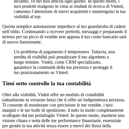
diciamo, 10 dei tuoi articoli ogni giorno. In questo modo, i
tuoi prodotti risalgono in cima ai risultati di ricerca di Vinted,
catturano l’attenzione di nuovi acquirenti e mantengono la tua
visibilità al top.
Questa semplice automazione impedisce al tuo guardaroba di cadere
nell’oblio. Continuando a ricevere preferiti, messaggi e preparando il
terreno per un picco di vendite non appena il tuo conto bancario sarà
di nuovo funzionante.
Un problema di pagamento è temporaneo. Tuttavia, una
perdita di visibilità può penalizzare il tuo algoritmo a
lungo termine. Vinkit, come CRM specializzato,
garantisce la continuità della tua presenza e protegge il
tuo posizionamento su Vinted.
Tieni sotto controllo la tua contabilità
Oltre alla visibilità, Vinkit offre un modulo di contabilità
(attualmente in versione beta) che ti offre un’indipendenza preziosa.
Ti consente di monitorare con precisione le tue vendite, i tuoi
margini e le tue bolle di spedizione, il tutto in modo completamente
scollegato dal tuo portafoglio Vinted. In questo modo, mantieni una
visione chiara e netta delle tue performance finanziarie, essenziale
per gestire la tua attività senza essere a mercé dei flussi della