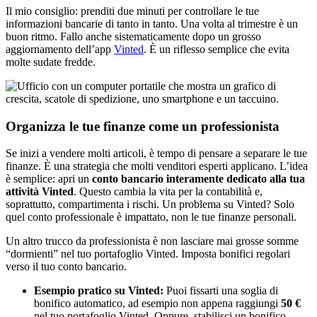
Il mio consiglio: prenditi due minuti per controllare le tue
informazioni bancarie di tanto in tanto. Una volta al trimestre è un
buon ritmo. Fallo anche sistematicamente dopo un grosso
aggiornamento dell’app
Vinted
. È un riflesso semplice che evita
molte sudate fredde.
Organizza le tue finanze come un professionista
Se inizi a vendere molti articoli, è tempo di pensare a separare le tue
finanze. È una strategia che molti venditori esperti applicano. L’idea
è semplice: apri un
conto bancario interamente dedicato alla tua
attività Vinted
. Questo cambia la vita per la contabilità e,
soprattutto, compartimenta i rischi. Un problema su Vinted? Solo
quel conto professionale è impattato, non le tue finanze personali.
Un altro trucco da professionista è non lasciare mai grosse somme
“dormienti” nel tuo portafoglio Vinted. Imposta bonifici regolari
verso il tuo conto bancario.
Esempio pratico su Vinted:
Puoi fissarti una soglia di
bonifico automatico, ad esempio non appena raggiungi
50 €
nel tuo portafoglio Vinted. Oppure, stabilisci un bonifico