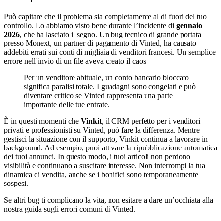
Può capitare che il problema sia completamente al di fuori del tuo
controllo. Lo abbiamo visto bene durante l’incidente di
gennaio
2026
, che ha lasciato il segno. Un bug tecnico di grande portata
presso Monext, un partner di pagamento di Vinted, ha causato
addebiti errati sui conti di migliaia di venditori francesi. Un semplice
errore nell’invio di un file aveva creato il caos.
Per un venditore abituale, un conto bancario bloccato
significa paralisi totale. I guadagni sono congelati e può
diventare critico se Vinted rappresenta una parte
importante delle tue entrate.
È in questi momenti che
Vinkit
, il CRM perfetto per i venditori
privati e professionisti su Vinted, può fare la differenza. Mentre
gestisci la situazione con il supporto, Vinkit continua a lavorare in
background. Ad esempio, puoi attivare la ripubblicazione automatica
dei tuoi annunci. In questo modo, i tuoi articoli non perdono
visibilità e continuano a suscitare interesse. Non interrompi la tua
dinamica di vendita, anche se i bonifici sono temporaneamente
sospesi.
Se altri bug ti complicano la vita, non esitare a dare un’occhiata alla
nostra guida sugli errori comuni di Vinted.