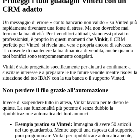
Proteggi i tuoi guadagni Vinted con un
CRM adatto
Un messaggio di errore « conto bancario non valido » su Vinted può
rapidamente diventare una fonte di stress. Ma non dovrebbe mai
fermare la tua attività. Per i venditori abituali, siano essi privati o
professionisti, è proprio in questi momenti che
Vinkit
, il CRM
perfetto per Vinted, si rivela una vera e propria ancora di salvezza.
Ti consente di mantenere la tua dinamica di vendita, anche quando i
tuoi bonifici sono temporaneamente congelati.
Vinkit è stato progettato specificamente per aiutarti a continuare a
suscitare interesse e a preparare le tue future vendite mentre risolvi la
situazione del tuo IBAN con la tua banca o il supporto Vinted.
Non perdere il filo grazie all’automazione
Invece di sospendere tutto in attesa, Vinkit lavora per te dietro le
quinte. La sua funzionalità più potente è senza dubbio la
ripubblicazione automatica dei tuoi annunci.
Esempio pratico su Vinted:
Immagina di avere 50 articoli
nel tuo guardaroba. Mentre aspetti una risposta dal supporto,
puoi programmare Vinkit per ripubblicare automaticamente,