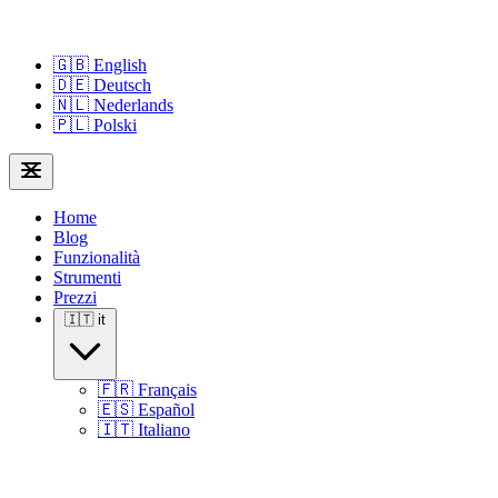
🇬🇧
English
🇩🇪
Deutsch
🇳🇱
Nederlands
🇵🇱
Polski
Home
Blog
Funzionalità
Strumenti
Prezzi
🇮🇹
it
🇫🇷
Français
🇪🇸
Español
🇮🇹
Italiano