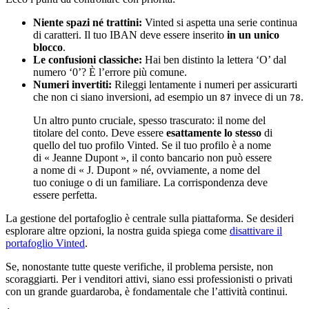
Niente spazi né trattini:
Vinted si aspetta una serie continua
di caratteri. Il tuo IBAN deve essere inserito
in un unico
blocco
.
Le confusioni classiche:
Hai ben distinto la lettera ‘O’ dal
numero ‘0’? È l’errore più comune.
Numeri invertiti:
Rileggi lentamente i numeri per assicurarti
che non ci siano inversioni, ad esempio un
invece di un
.
87
78
Un altro punto cruciale, spesso trascurato: il nome del
titolare del conto. Deve essere
esattamente lo stesso
di
quello del tuo profilo Vinted. Se il tuo profilo è a nome
di « Jeanne Dupont », il conto bancario non può essere
a nome di « J. Dupont » né, ovviamente, a nome del
tuo coniuge o di un familiare. La corrispondenza deve
essere perfetta.
La gestione del portafoglio è centrale sulla piattaforma. Se desideri
esplorare altre opzioni, la nostra guida spiega come
disattivare il
portafoglio Vinted
.
Se, nonostante tutte queste verifiche, il problema persiste, non
scoraggiarti. Per i venditori attivi, siano essi professionisti o privati
con un grande guardaroba, è fondamentale che l’attività continui.