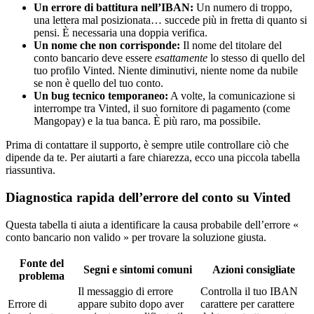
Un errore di battitura nell’IBAN:
Un numero di troppo,
una lettera mal posizionata… succede più in fretta di quanto si
pensi. È necessaria una doppia verifica.
Un nome che non corrisponde:
Il nome del titolare del
conto bancario deve essere
esattamente
lo stesso di quello del
tuo profilo Vinted. Niente diminutivi, niente nome da nubile
se non è quello del tuo conto.
Un bug tecnico temporaneo:
A volte, la comunicazione si
interrompe tra Vinted, il suo fornitore di pagamento (come
Mangopay) e la tua banca. È più raro, ma possibile.
Prima di contattare il supporto, è sempre utile controllare ciò che
dipende da te. Per aiutarti a fare chiarezza, ecco una piccola tabella
riassuntiva.
Diagnostica rapida dell’errore del conto su Vinted
Questa tabella ti aiuta a identificare la causa probabile dell’errore «
conto bancario non valido » per trovare la soluzione giusta.
Fonte del
Segni e sintomi comuni
Azioni consigliate
problema
Il messaggio di errore
Controlla il tuo IBAN
Errore di
appare subito dopo aver
carattere per carattere