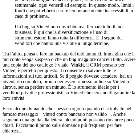
settimanale, ogni venerdì ad esempio. In questo modo, limiti i
fondi che potrebbero essere temporaneamente inaccessibili in
caso di problema.
Un bug su Vinted non dovrebbe mai fermare tutto il tuo
business. È qui che la diversificazione e l’uso di
strumenti esterni fanno tutta la differenza. È il segno dei
venditori che hanno una visione a lungo termine.
Tra l’altro, pensa a fare un backup dei tuoi annunci. Immagina che il
tuo conto venga sospeso o che un bug maggiore cancelli tutto. Avere
una copia del tuo catalogo è vitale.
Vinkit
, il CRM pensato per
Vinted, è perfetto per questo. Ti consente di salvare tutte le
informazioni sui tuoi articoli. Se il peggio dovesse accadere, hai un
inventario completo, pronto per essere rimesso online su Vinted o
altrove, senza perdere un minuto. È lo strumento ideale per i
venditori privati e professionisti su Vinted che cercano di garantire la
loro attività.
Ecco alcune domande che spesso sorgono quando ci si imbatte nel
famoso messaggio « vinted conto bancario non valido ». Anche
seguendo una guida alla lettera, alcuni punti possono rimanere poco
chiari. Facciamo il punto sulle domande più frequenti per fare
chiarezza.