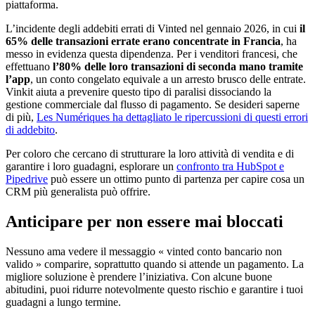
piattaforma.
L’incidente degli addebiti errati di Vinted nel gennaio 2026, in cui
il
65% delle transazioni errate erano concentrate in Francia
, ha
messo in evidenza questa dipendenza. Per i venditori francesi, che
effettuano
l’80% delle loro transazioni di seconda mano tramite
l’app
, un conto congelato equivale a un arresto brusco delle entrate.
Vinkit aiuta a prevenire questo tipo di paralisi dissociando la
gestione commerciale dal flusso di pagamento. Se desideri saperne
di più,
Les Numériques ha dettagliato le ripercussioni di questi errori
di addebito
.
Per coloro che cercano di strutturare la loro attività di vendita e di
garantire i loro guadagni, esplorare un
confronto tra HubSpot e
Pipedrive
può essere un ottimo punto di partenza per capire cosa un
CRM più generalista può offrire.
Anticipare per non essere mai bloccati
Nessuno ama vedere il messaggio « vinted conto bancario non
valido » comparire, soprattutto quando si attende un pagamento. La
migliore soluzione è prendere l’iniziativa. Con alcune buone
abitudini, puoi ridurre notevolmente questo rischio e garantire i tuoi
guadagni a lungo termine.