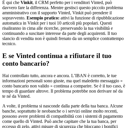
È qui che
Vinkit
, il CRM perfetto per i venditori Vinted, può
davvero fare la differenza. Mentre gestisci questo piccolo problema
amministrativo con il supporto Vinted, Vinkit può prendere il
sopravvento.
Esempio pratico:
attivi la funzione di ripubblicazione
automatica in Vinkit per i tuoi 10 articoli più popolari. Questi
risaliranno in cima alle ricerche, preservando la tua visibilità e
continuando a suscitare interesse da parte degli acquirenti. Il tuo
slancio di vendita non è quindi frenato da un semplice contrattempo
tecnico.
E se Vinted continua a rifiutare il tuo
conto bancario?
Hai controllato tutto, ancora e ancora. L’IBAN è corretto, le tue
informazioni personali sono giuste, ma quel maledetto messaggio «
conto bancario non valido » continua a comparire. Se è il tuo caso, è
tempo di guardare altrove. Il problema potrebbe non derivare né da
te né da Vinted.
A volte, il problema si nasconde dalla parte della tua banca. Alcune
banche, soprattutto le neobanche o i servizi online molto recenti,
possono avere problemi di compatibilità con i sistemi di pagamento
come quello di Vinted. Può anche capitare che la tua banca, per
eccesso di zelo, attivi misure di sicurezza che bloccano i bonifici