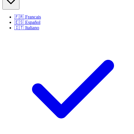
🇫🇷
Français
🇪🇸
Español
🇮🇹
Italiano