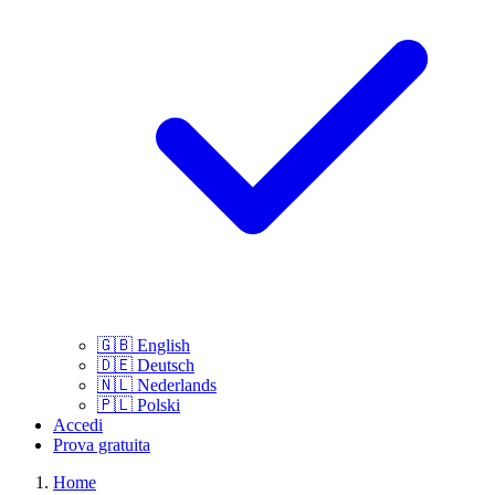
🇬🇧
English
🇩🇪
Deutsch
🇳🇱
Nederlands
🇵🇱
Polski
Accedi
Prova gratuita
Home