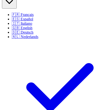
🇫🇷
Français
🇪🇸
Español
🇮🇹
Italiano
🇬🇧
English
🇩🇪
Deutsch
🇳🇱
Nederlands