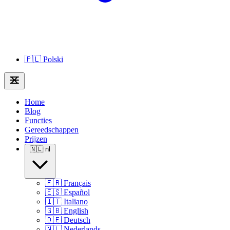
🇵🇱
Polski
Home
Blog
Functies
Gereedschappen
Prijzen
🇳🇱
nl
🇫🇷
Français
🇪🇸
Español
🇮🇹
Italiano
🇬🇧
English
🇩🇪
Deutsch
🇳🇱
Nederlands