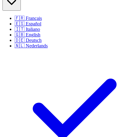
🇫🇷
Français
🇪🇸
Español
🇮🇹
Italiano
🇬🇧
English
🇩🇪
Deutsch
🇳🇱
Nederlands