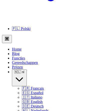
🇵🇱
Polski
Home
Blog
Functies
Gereedschappen
Prijzen
🇳🇱
nl
🇫🇷
Français
🇪🇸
Español
🇮🇹
Italiano
🇬🇧
English
🇩🇪
Deutsch
🇳🇱
Nederlands