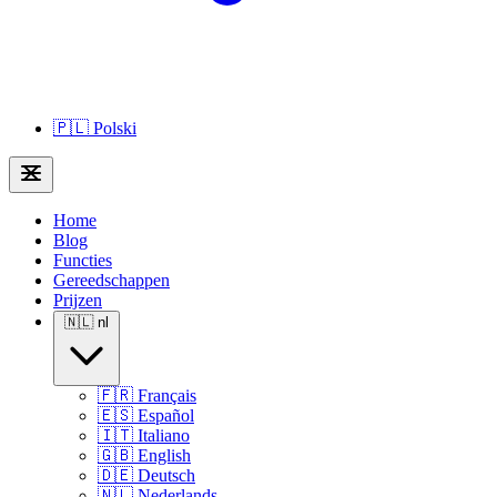
🇵🇱
Polski
Home
Blog
Functies
Gereedschappen
Prijzen
🇳🇱
nl
🇫🇷
Français
🇪🇸
Español
🇮🇹
Italiano
🇬🇧
English
🇩🇪
Deutsch
🇳🇱
Nederlands