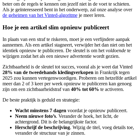
beter om de regels te kennen om jezelf niet in de voet te schieten.
Als je geïnteresseerd bent in het onderwerp, zal onze analyse over
de geheimen van het Vinted-algoritme
je meer leren.
Hoe je een artikel slim opnieuw publiceert
In plaats van een straf te riskeren, moet je een verfijndere aanpak
aannemen. Als een artikel stagneert, verwijder het dan niet om het
identiek opnieuw te publiceren. De sleutel is om het
voldoende
te
wijzigen zodat het als een nieuwe advertentie wordt gezien.
Zichtbaarheid is de sleutel tot succes, vooral als je weet dat Vinted
28% van de tweedehands kledingverkopen
in Frankrijk tegen
2025 zou kunnen vertegenwoordigen. Proberen om hetzelfde artikel
meer dan 2 of 3 keer per week opnieuw te publiceren kan genoeg
zijn om een zichtbaarheidstraf van
40% tot 60%
te activeren.
De beste praktijk is geduld en strategie:
Wacht minstens 7 dagen
voordat je opnieuw publiceert.
Neem nieuwe foto’s
. Verander de hoek, het licht, de
achtergrond. Dit is de belangrijkste factor.
Herschrijf de beschrijving
. Wijzig de titel, voeg details toe,
verander de structuur van je zinnen.