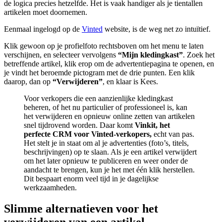
de logica precies hetzelfde. Het is vaak handiger als je tientallen
artikelen moet doornemen.
Eenmaal ingelogd op de
Vinted
website, is de weg net zo intuïtief.
Klik gewoon op je profielfoto rechtsboven om het menu te laten
verschijnen, en selecteer vervolgens
“Mijn kledingkast”
. Zoek het
betreffende artikel, klik erop om de advertentiepagina te openen, en
je vindt het beroemde pictogram met de drie punten. Een klik
daarop, dan op
“Verwijderen”
, en klaar is Kees.
Voor verkopers die een aanzienlijke kledingkast
beheren, of het nu particulier of professioneel is, kan
het verwijderen en opnieuw online zetten van artikelen
snel tijdrovend worden. Daar komt
Vinkit, het
perfecte CRM voor Vinted-verkopers,
echt van pas.
Het stelt je in staat om al je advertenties (foto’s, titels,
beschrijvingen) op te slaan. Als je een artikel verwijdert
om het later opnieuw te publiceren en weer onder de
aandacht te brengen, kun je het met één klik herstellen.
Dit bespaart enorm veel tijd in je dagelijkse
werkzaamheden.
Slimme alternatieven voor het
verwijderen van een artikel