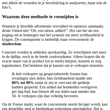
niet alleen de woorden in je beschrijving te analyseren, maar ook de
foto’s.
Waarom deze methode te vermijden is
Wanneer je dezelfde advertentie verwijdert en opnieuw aanmaakt,
denkt Vinted niet “Oh, een nieuw artikel!”. Het ziet het als een
poging om te bedriegen met het systeem om meer zichtbaarheid te
krijgen. De consequentie is heimelijk maar verwoestend: de
shadowban
.
Concreet worden je artikelen spookachtig. Ze verschijnen niet meer
in de tijdlijn, noch in de brede zoekresultaten. Alleen kopers die de
exacte naam van je product (en je merk) intypen, kunnen ze nog
tegenkomen. Dat betekent dat je kansen om te verkopen instorten.
Ik heb verkopers op gespecialiseerde forums hun
ervaringen zien delen: hun zichtbaarheid daalde met
80% tot 90%
nadat ze iets te veel met dit spelletje
hadden gespeeld. Een artikel dat honderden weergaven
per dag had, kan binnen 48 uur dalen naar minder dan
50. Je verkopen zijn dan volledig bevroren.
Op de Franse markt, waar de concurrentie steeds heviger wordt, kan
een dergelijke straf je kledingkast wekenlang uitschakelen. Het is