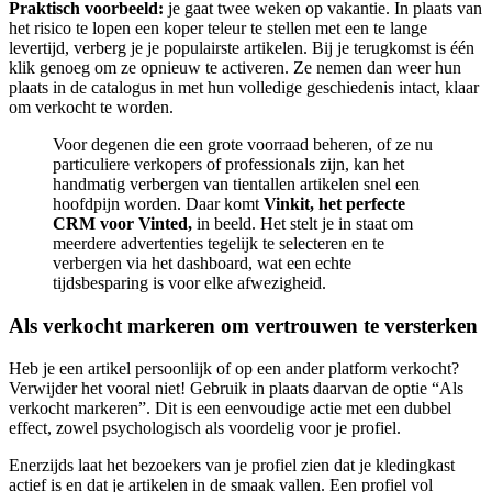
Praktisch voorbeeld:
je gaat twee weken op vakantie. In plaats van
het risico te lopen een koper teleur te stellen met een te lange
levertijd, verberg je je populairste artikelen. Bij je terugkomst is één
klik genoeg om ze opnieuw te activeren. Ze nemen dan weer hun
plaats in de catalogus in met hun volledige geschiedenis intact, klaar
om verkocht te worden.
Voor degenen die een grote voorraad beheren, of ze nu
particuliere verkopers of professionals zijn, kan het
handmatig verbergen van tientallen artikelen snel een
hoofdpijn worden. Daar komt
Vinkit, het perfecte
CRM voor Vinted,
in beeld. Het stelt je in staat om
meerdere advertenties tegelijk te selecteren en te
verbergen via het dashboard, wat een echte
tijdsbesparing is voor elke afwezigheid.
Als verkocht markeren om vertrouwen te versterken
Heb je een artikel persoonlijk of op een ander platform verkocht?
Verwijder het vooral niet! Gebruik in plaats daarvan de optie “Als
verkocht markeren”. Dit is een eenvoudige actie met een dubbel
effect, zowel psychologisch als voordelig voor je profiel.
Enerzijds laat het bezoekers van je profiel zien dat je kledingkast
actief is en dat je artikelen in de smaak vallen. Een profiel vol