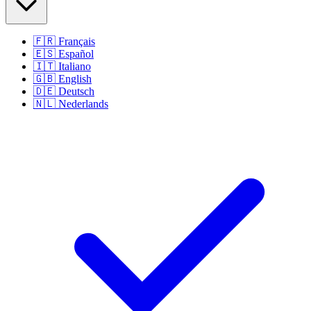
🇫🇷
Français
🇪🇸
Español
🇮🇹
Italiano
🇬🇧
English
🇩🇪
Deutsch
🇳🇱
Nederlands