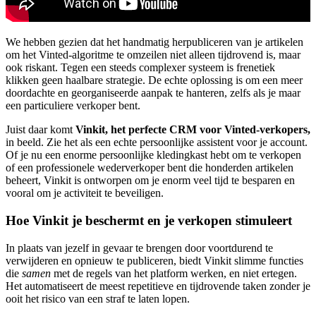
We hebben gezien dat het handmatig herpubliceren van je artikelen
om het Vinted-algoritme te omzeilen niet alleen tijdrovend is, maar
ook riskant. Tegen een steeds complexer systeem is frenetiek
klikken geen haalbare strategie. De echte oplossing is om een meer
doordachte en georganiseerde aanpak te hanteren, zelfs als je maar
een particuliere verkoper bent.
Juist daar komt
Vinkit, het perfecte CRM voor Vinted-verkopers,
in beeld. Zie het als een echte persoonlijke assistent voor je account.
Of je nu een enorme persoonlijke kledingkast hebt om te verkopen
of een professionele wederverkoper bent die honderden artikelen
beheert, Vinkit is ontworpen om je enorm veel tijd te besparen en
vooral om je activiteit te beveiligen.
Hoe Vinkit je beschermt en je verkopen stimuleert
In plaats van jezelf in gevaar te brengen door voortdurend te
verwijderen en opnieuw te publiceren, biedt Vinkit slimme functies
die
samen
met de regels van het platform werken, en niet ertegen.
Het automatiseert de meest repetitieve en tijdrovende taken zonder je
ooit het risico van een straf te laten lopen.