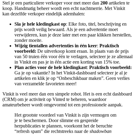
Stel je een particuliere verkoper voor met meer dan
200
artikelen te
koop. Handmatig beheer wordt een echt nachtmerrie. Met Vinkit
kan dezelfde verkoper eindelijk ademhalen:
Sla je hele kledingkast op
: Elke foto, titel, beschrijving en
prijs wordt veilig bewaard. Als je een advertentie moet
verwijderen, kun je deze later met een paar klikken herstellen,
zonder moeite.
Wijzig tientallen advertenties in één keer
:
Praktisch
voorbeeld:
De uitverkoop komt eraan. In plaats van de prijs
van 50 truien één voor één te verlagen, selecteer je ze allemaal
in Vinkit en pas je in één actie een korting van 15% toe.
Plan acties voor de hele kledingkast
:
Praktisch voorbeeld:
Ga je op vakantie? In het Vinkit-dashboard selecteer je al je
artikelen en klik je op “Onbeschikbaar maken”. Geen verlies
van verzamelde favorieten meer!
Vinkit is veel meer dan een simpele robot. Het is een echt dashboard
(CRM) om je activiteit op Vinted te beheren, waardoor
amateurbeheer wordt omgevormd tot een professionele aanpak.
Het grootste voordeel van Vinkit is zijn vermogen om
je te beschermen. Door slimme en gespreide
herpublicaties te plannen, voorkomt het de beruchte
“refresh spam” die rechtstreeks naar de
shadowban