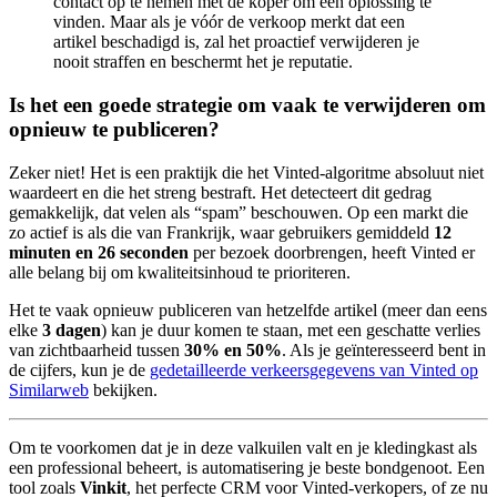
contact op te nemen met de koper om een oplossing te
vinden. Maar als je vóór de verkoop merkt dat een
artikel beschadigd is, zal het proactief verwijderen je
nooit straffen en beschermt het je reputatie.
Is het een goede strategie om vaak te verwijderen om
opnieuw te publiceren?
Zeker niet! Het is een praktijk die het Vinted-algoritme absoluut niet
waardeert en die het streng bestraft. Het detecteert dit gedrag
gemakkelijk, dat velen als “spam” beschouwen. Op een markt die
zo actief is als die van Frankrijk, waar gebruikers gemiddeld
12
minuten en 26 seconden
per bezoek doorbrengen, heeft Vinted er
alle belang bij om kwaliteitsinhoud te prioriteren.
Het te vaak opnieuw publiceren van hetzelfde artikel (meer dan eens
elke
3 dagen
) kan je duur komen te staan, met een geschatte verlies
van zichtbaarheid tussen
30% en 50%
. Als je geïnteresseerd bent in
de cijfers, kun je de
gedetailleerde verkeersgegevens van Vinted op
Similarweb
bekijken.
Om te voorkomen dat je in deze valkuilen valt en je kledingkast als
een professional beheert, is automatisering je beste bondgenoot. Een
tool zoals
Vinkit
, het perfecte CRM voor Vinted-verkopers, of ze nu