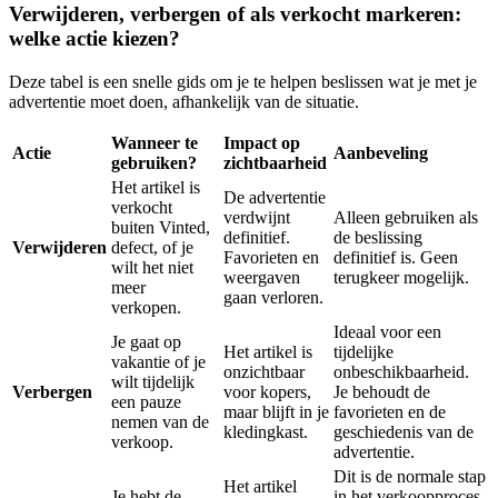
Verwijderen, verbergen of als verkocht markeren:
welke actie kiezen?
Deze tabel is een snelle gids om je te helpen beslissen wat je met je
advertentie moet doen, afhankelijk van de situatie.
Wanneer te
Impact op
Actie
Aanbeveling
gebruiken?
zichtbaarheid
Het artikel is
De advertentie
verkocht
verdwijnt
Alleen gebruiken als
buiten Vinted,
definitief.
de beslissing
Verwijderen
defect, of je
Favorieten en
definitief is. Geen
wilt het niet
weergaven
terugkeer mogelijk.
meer
gaan verloren.
verkopen.
Ideaal voor een
Je gaat op
Het artikel is
tijdelijke
vakantie of je
onzichtbaar
onbeschikbaarheid.
wilt tijdelijk
Verbergen
voor kopers,
Je behoudt de
een pauze
maar blijft in je
favorieten en de
nemen van de
kledingkast.
geschiedenis van de
verkoop.
advertentie.
Dit is de normale stap
Het artikel
Je hebt de
in het verkoopproces