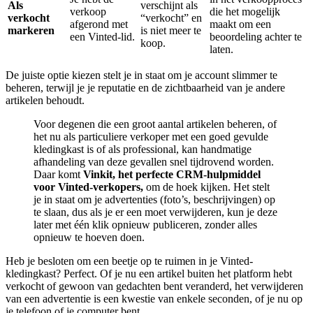
Als
verschijnt als
verkoop
die het mogelijk
verkocht
“verkocht” en
afgerond met
maakt om een
markeren
is niet meer te
een Vinted-lid.
beoordeling achter te
koop.
laten.
De juiste optie kiezen stelt je in staat om je account slimmer te
beheren, terwijl je je reputatie en de zichtbaarheid van je andere
artikelen behoudt.
Voor degenen die een groot aantal artikelen beheren, of
het nu als particuliere verkoper met een goed gevulde
kledingkast is of als professional, kan handmatige
afhandeling van deze gevallen snel tijdrovend worden.
Daar komt
Vinkit, het perfecte CRM-hulpmiddel
voor Vinted-verkopers,
om de hoek kijken. Het stelt
je in staat om je advertenties (foto’s, beschrijvingen) op
te slaan, dus als je er een moet verwijderen, kun je deze
later met één klik opnieuw publiceren, zonder alles
opnieuw te hoeven doen.
Heb je besloten om een beetje op te ruimen in je Vinted-
kledingkast? Perfect. Of je nu een artikel buiten het platform hebt
verkocht of gewoon van gedachten bent veranderd, het verwijderen
van een advertentie is een kwestie van enkele seconden, of je nu op
je telefoon of je computer bent.