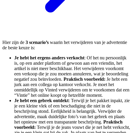
Hier zijn de
3 scenario’s
waarin het verwijderen van je advertentie
de beste keuze is:
Je hebt het ergens anders verkocht
: Of het nu persoonlijk
is, op een ander platform of gewoon aan een vriendin, het
artikel is niet meer beschikbaar. Het verwijderen voorkomt
een verkoop die je zou moeten annuleren, wat je beoordeling
negatief zou beïnvloeden.
Praktisch voorbeeld:
Je hebt een
jurk aan een collega op kantoor verkocht. Je moet het
onmiddellijk op Vinted verwijderen om te voorkomen dat een
“Vintie” het online koopt op hetzelfde moment.
Je hebt een gebrek ontdekt
: Terwijl je het pakket inpakt, zie
je een kleine vlek of een beschadiging die niet in de
beschrijving stond. Eerlijkheid is belangrijk. Verwijder de
advertentie, maak duidelijke foto’s van het gebrek en plaats
het opnieuw met een transparante beschrijving.
Praktisch
voorbeeld:
Terwijl je de jeans vouwt die je net hebt verkocht,
zie je een klein gat bij de zak. In plaats van het te verzenden,