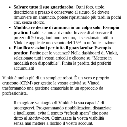
Salvare tutto il suo guardaroba
: Ogni foto, titolo,
descrizione e prezzo è conservato al sicuro. Se dovete
rimuovere un annuncio, potete ripristinarlo più tardi in pochi
clic, senza sforzo.
Modificare decine di annunci in un colpo solo
:
Esempio
pratico:
I saldi stanno arrivando. Invece di abbassare il
prezzo di 50 maglioni uno per uno, li selezionate tutti in
Vinkit e applicate uno sconto del 15% in un’unica azione.
Pianificare azioni per tutto il guardaroba
:
Esempio
pratico:
Partite per le vacanze? Nella dashboard di Vinkit,
selezionate tutti i vostri articoli e cliccate su “Mettere in
modalità non disponibile”. Finita la perdita dei preferiti
accumulati!
Vinkit è molto più di un semplice robot. È un vero e proprio
cruscotto (CRM) per gestire la vostra attività su Vinted,
trasformando una gestione amatoriale in un approccio da
professionista.
Il maggiore vantaggio di Vinkit è la sua capacità di
proteggervi. Programmando ripubblicazioni distanziate
e intelligenti, evita il temuto “refresh spam” che porta
dritto al
shadowban
. Ottimizzate la vostra visibilità
senza mai mettere a rischio il vostro account.