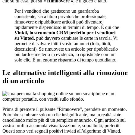
clic su di essa, poi su
« Rimuovere »
, e il gioco è fatto.
Per i venditori che gestiscono un guardaroba
consistente, sia a titolo privato che professionale,
rimuovere e ripubblicare articoli può diventare
rapidamente dispendioso in termini di tempo. È qui che
Vinkit, lo strumento CRM perfetto per i venditori
su Vinted,
può davvero cambiare le carte in tavola. Vi
permette di salvare tutti i vostri annunci (foto, titoli,
descrizioni). Se rimuovete un articolo per ripubblicarlo
più tardi e metterlo in evidenza, lo ripristinate con un
solo clic. È un enorme risparmio di tempo quotidiano.
Le alternative intelligenti alla rimozione
di un articolo
Prima di premere il pulsante “Rimuovere”, prendete un momento.
Potrebbe sembrare solo un clic insignificante, ma in realtà state
cancellando molto più di un semplice annuncio. Ogni articolo sul
vostro profilo accumula visualizzazioni e, soprattutto, preferiti.
Questi sono veri segnali positivi inviati all’algoritmo di Vinted.