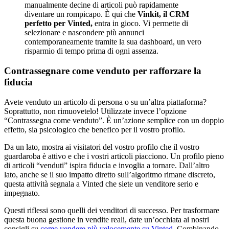
manualmente decine di articoli può rapidamente
diventare un rompicapo. È qui che
Vinkit, il CRM
perfetto per Vinted,
entra in gioco. Vi permette di
selezionare e nascondere più annunci
contemporaneamente tramite la sua dashboard, un vero
risparmio di tempo prima di ogni assenza.
Contrassegnare come venduto per rafforzare la
fiducia
Avete venduto un articolo di persona o su un’altra piattaforma?
Soprattutto, non rimuovetelo! Utilizzate invece l’opzione
“Contrassegna come venduto”. È un’azione semplice con un doppio
effetto, sia psicologico che benefico per il vostro profilo.
Da un lato, mostra ai visitatori del vostro profilo che il vostro
guardaroba è attivo e che i vostri articoli piacciono. Un profilo pieno
di articoli “venduti” ispira fiducia e invoglia a tornare. Dall’altro
lato, anche se il suo impatto diretto sull’algoritmo rimane discreto,
questa attività segnala a Vinted che siete un venditore serio e
impegnato.
Questi riflessi sono quelli dei venditori di successo. Per trasformare
questa buona gestione in vendite reali, date un’occhiata ai nostri
consigli su
come vendere più velocemente su Vinted
. Combinando