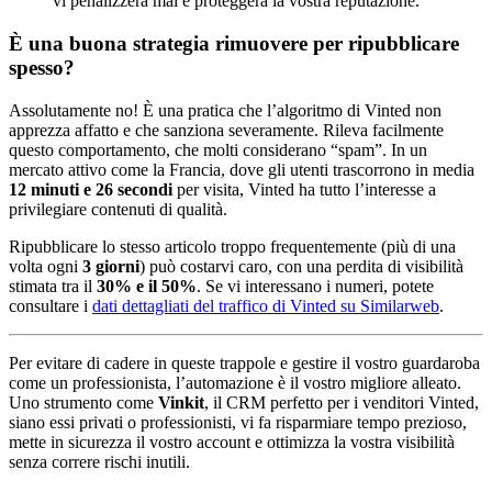
vi penalizzerà mai e proteggerà la vostra reputazione.
È una buona strategia rimuovere per ripubblicare
spesso?
Assolutamente no! È una pratica che l’algoritmo di Vinted non
apprezza affatto e che sanziona severamente. Rileva facilmente
questo comportamento, che molti considerano “spam”. In un
mercato attivo come la Francia, dove gli utenti trascorrono in media
12 minuti e 26 secondi
per visita, Vinted ha tutto l’interesse a
privilegiare contenuti di qualità.
Ripubblicare lo stesso articolo troppo frequentemente (più di una
volta ogni
3 giorni
) può costarvi caro, con una perdita di visibilità
stimata tra il
30% e il 50%
. Se vi interessano i numeri, potete
consultare i
dati dettagliati del traffico di Vinted su Similarweb
.
Per evitare di cadere in queste trappole e gestire il vostro guardaroba
come un professionista, l’automazione è il vostro migliore alleato.
Uno strumento come
Vinkit
, il CRM perfetto per i venditori Vinted,
siano essi privati o professionisti, vi fa risparmiare tempo prezioso,
mette in sicurezza il vostro account e ottimizza la vostra visibilità
senza correre rischi inutili.