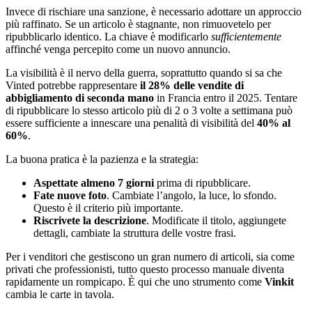
Invece di rischiare una sanzione, è necessario adottare un approccio
più raffinato. Se un articolo è stagnante, non rimuovetelo per
ripubblicarlo identico. La chiave è modificarlo
sufficientemente
affinché venga percepito come un nuovo annuncio.
La visibilità è il nervo della guerra, soprattutto quando si sa che
Vinted potrebbe rappresentare
il 28% delle vendite di
abbigliamento di seconda mano
in Francia entro il 2025. Tentare
di ripubblicare lo stesso articolo più di 2 o 3 volte a settimana può
essere sufficiente a innescare una penalità di visibilità del
40% al
60%
.
La buona pratica è la pazienza e la strategia:
Aspettate almeno 7 giorni
prima di ripubblicare.
Fate nuove foto
. Cambiate l’angolo, la luce, lo sfondo.
Questo è il criterio più importante.
Riscrivete la descrizione
. Modificate il titolo, aggiungete
dettagli, cambiate la struttura delle vostre frasi.
Per i venditori che gestiscono un gran numero di articoli, sia come
privati che professionisti, tutto questo processo manuale diventa
rapidamente un rompicapo. È qui che uno strumento come
Vinkit
cambia le carte in tavola.