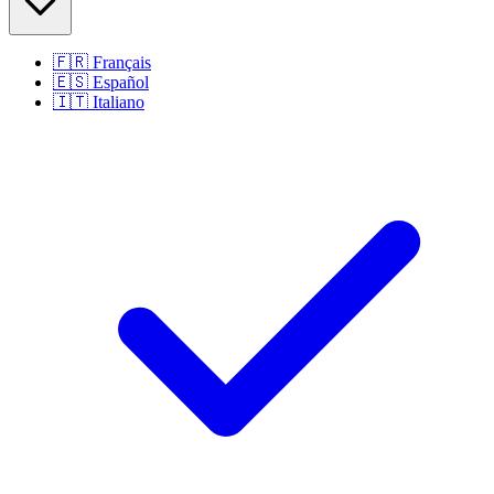
🇫🇷
Français
🇪🇸
Español
🇮🇹
Italiano