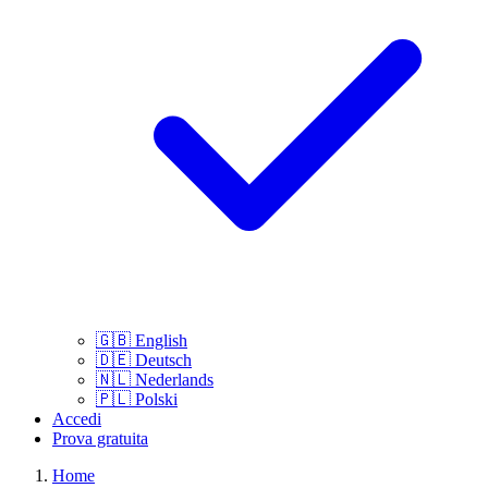
🇬🇧
English
🇩🇪
Deutsch
🇳🇱
Nederlands
🇵🇱
Polski
Accedi
Prova gratuita
Home