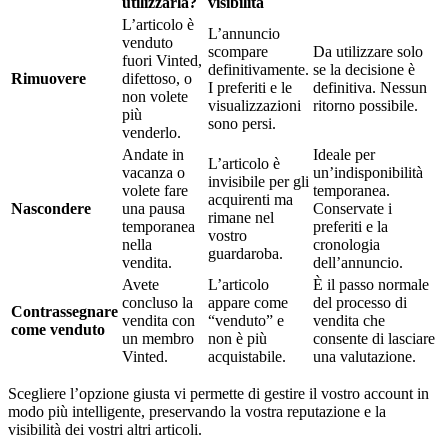
utilizzarla?
visibilità
L’articolo è
L’annuncio
venduto
scompare
Da utilizzare solo
fuori Vinted,
definitivamente.
se la decisione è
Rimuovere
difettoso, o
I preferiti e le
definitiva. Nessun
non volete
visualizzazioni
ritorno possibile.
più
sono persi.
venderlo.
Andate in
Ideale per
L’articolo è
vacanza o
un’indisponibilità
invisibile per gli
volete fare
temporanea.
acquirenti ma
Nascondere
una pausa
Conservate i
rimane nel
temporanea
preferiti e la
vostro
nella
cronologia
guardaroba.
vendita.
dell’annuncio.
Avete
L’articolo
È il passo normale
concluso la
appare come
del processo di
Contrassegnare
vendita con
“venduto” e
vendita che
come venduto
un membro
non è più
consente di lasciare
Vinted.
acquistabile.
una valutazione.
Scegliere l’opzione giusta vi permette di gestire il vostro account in
modo più intelligente, preservando la vostra reputazione e la
visibilità dei vostri altri articoli.