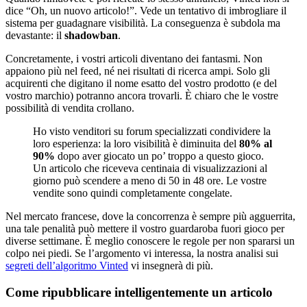
dice “Oh, un nuovo articolo!”. Vede un tentativo di imbrogliare il
sistema per guadagnare visibilità. La conseguenza è subdola ma
devastante: il
shadowban
.
Concretamente, i vostri articoli diventano dei fantasmi. Non
appaiono più nel feed, né nei risultati di ricerca ampi. Solo gli
acquirenti che digitano il nome esatto del vostro prodotto (e del
vostro marchio) potranno ancora trovarli. È chiaro che le vostre
possibilità di vendita crollano.
Ho visto venditori su forum specializzati condividere la
loro esperienza: la loro visibilità è diminuita del
80% al
90%
dopo aver giocato un po’ troppo a questo gioco.
Un articolo che riceveva centinaia di visualizzazioni al
giorno può scendere a meno di 50 in 48 ore. Le vostre
vendite sono quindi completamente congelate.
Nel mercato francese, dove la concorrenza è sempre più agguerrita,
una tale penalità può mettere il vostro guardaroba fuori gioco per
diverse settimane. È meglio conoscere le regole per non spararsi un
colpo nei piedi. Se l’argomento vi interessa, la nostra analisi sui
segreti dell’algoritmo Vinted
vi insegnerà di più.
Come ripubblicare intelligentemente un articolo