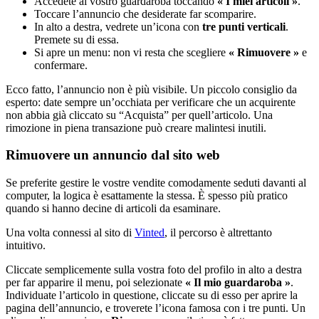
Accedete al vostro guardaroba toccando
« I miei articoli »
.
Toccare l’annuncio che desiderate far scomparire.
In alto a destra, vedrete un’icona con
tre punti verticali
.
Premete su di essa.
Si apre un menu: non vi resta che scegliere
« Rimuovere »
e
confermare.
Ecco fatto, l’annuncio non è più visibile. Un piccolo consiglio da
esperto: date sempre un’occhiata per verificare che un acquirente
non abbia già cliccato su “Acquista” per quell’articolo. Una
rimozione in piena transazione può creare malintesi inutili.
Rimuovere un annuncio dal sito web
Se preferite gestire le vostre vendite comodamente seduti davanti al
computer, la logica è esattamente la stessa. È spesso più pratico
quando si hanno decine di articoli da esaminare.
Una volta connessi al sito di
Vinted
, il percorso è altrettanto
intuitivo.
Cliccate semplicemente sulla vostra foto del profilo in alto a destra
per far apparire il menu, poi selezionate
« Il mio guardaroba »
.
Individuate l’articolo in questione, cliccate su di esso per aprire la
pagina dell’annuncio, e troverete l’icona famosa con i tre punti. Un