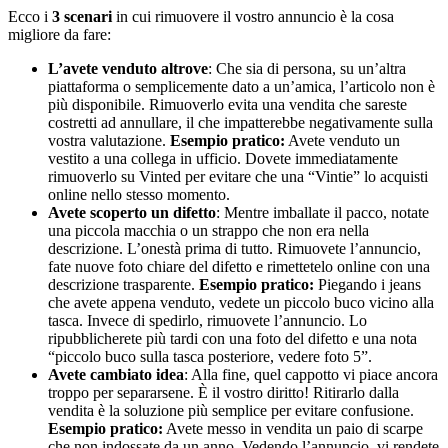
Ecco i
3 scenari
in cui rimuovere il vostro annuncio è la cosa
migliore da fare:
L’avete venduto altrove
: Che sia di persona, su un’altra
piattaforma o semplicemente dato a un’amica, l’articolo non è
più disponibile. Rimuoverlo evita una vendita che sareste
costretti ad annullare, il che impatterebbe negativamente sulla
vostra valutazione.
Esempio pratico:
Avete venduto un
vestito a una collega in ufficio. Dovete immediatamente
rimuoverlo su Vinted per evitare che una “Vintie” lo acquisti
online nello stesso momento.
Avete scoperto un difetto
: Mentre imballate il pacco, notate
una piccola macchia o un strappo che non era nella
descrizione. L’onestà prima di tutto. Rimuovete l’annuncio,
fate nuove foto chiare del difetto e rimettetelo online con una
descrizione trasparente.
Esempio pratico:
Piegando i jeans
che avete appena venduto, vedete un piccolo buco vicino alla
tasca. Invece di spedirlo, rimuovete l’annuncio. Lo
ripubblicherete più tardi con una foto del difetto e una nota
“piccolo buco sulla tasca posteriore, vedere foto 5”.
Avete cambiato idea
: Alla fine, quel cappotto vi piace ancora
troppo per separarsene. È il vostro diritto! Ritirarlo dalla
vendita è la soluzione più semplice per evitare confusione.
Esempio pratico:
Avete messo in vendita un paio di scarpe
che non indossate da un anno. Vedendo l’annuncio, vi rendete