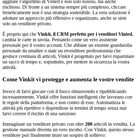
aggirare l’algoritmo di Vinted è non solo noioso, ma anche
rischioso. Di fronte a un sistema sempre più complesso, cliccare
freneticamente non è una strategia sostenibile. La vera soluzione è
adottare un approccio più riflessivo e organizzato, anche se siete
solo un venditore privato.
È proprio qui che
Vinkit, il CRM perfetto per i venditori Vinted
,
cambia le carte in tavola. Pensatelo come un vero assistente
personale per il vostro account. Che abbiate un enorme guardaroba
personale da smaltire o siate un rivenditore professionista che
gestisce centinaia di articoli, Vinkit è progettato per farvi risparmiare
un sacco di tempo e, soprattutto, per mettere in sicurezza la vostra
attività.
Come Vinkit vi protegge e aumenta le vostre vendite
Invece di farvi giocare con il fuoco rimuovendo e ripubblicando
incessantemente, Vinkit offre funzioni intelligenti che lavorano
con
le regole della piattaforma, e non contro di esse. Automatizza le
attività più ripetitive e dispendiose in termini di tempo senza mai
farvi correre il rischio di una sanzione.
Immaginate un venditore privato con oltre
200
articoli in vendita. La
gestione manuale diventa un vero incubo. Con Vinkit, questo stesso
venditore può finalmente tirare un sospiro di sollievo: