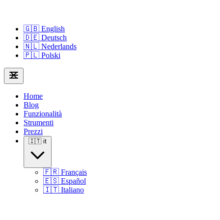
🇬🇧
English
🇩🇪
Deutsch
🇳🇱
Nederlands
🇵🇱
Polski
Home
Blog
Funzionalità
Strumenti
Prezzi
🇮🇹
it
🇫🇷
Français
🇪🇸
Español
🇮🇹
Italiano