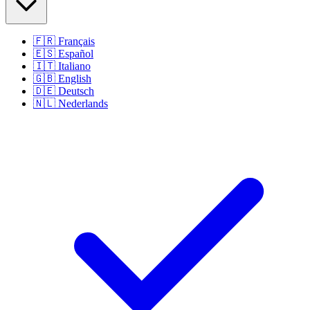
🇫🇷
Français
🇪🇸
Español
🇮🇹
Italiano
🇬🇧
English
🇩🇪
Deutsch
🇳🇱
Nederlands