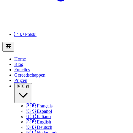
🇵🇱
Polski
Home
Blog
Functies
Gereedschappen
Prijzen
🇳🇱
nl
🇫🇷
Français
🇪🇸
Español
🇮🇹
Italiano
🇬🇧
English
🇩🇪
Deutsch
🇳🇱
Nederlands