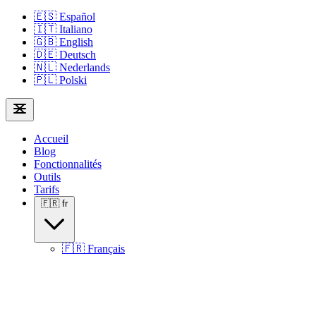
🇪🇸
Español
🇮🇹
Italiano
🇬🇧
English
🇩🇪
Deutsch
🇳🇱
Nederlands
🇵🇱
Polski
Accueil
Blog
Fonctionnalités
Outils
Tarifs
🇫🇷
fr
🇫🇷
Français