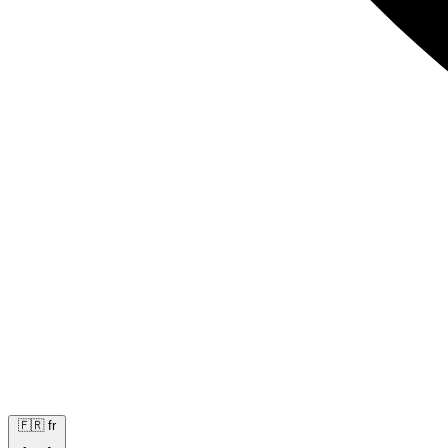
🇫🇷
fr