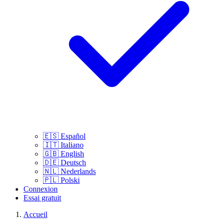
🇪🇸
Español
🇮🇹
Italiano
🇬🇧
English
🇩🇪
Deutsch
🇳🇱
Nederlands
🇵🇱
Polski
Connexion
Essai gratuit
Accueil