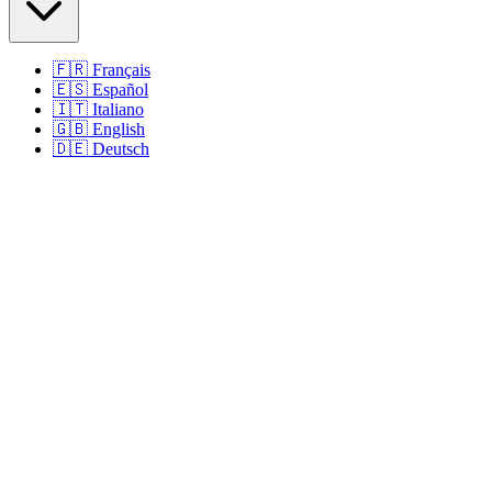
🇫🇷
Français
🇪🇸
Español
🇮🇹
Italiano
🇬🇧
English
🇩🇪
Deutsch