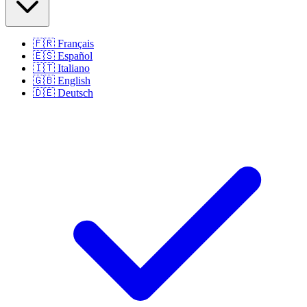
🇫🇷
Français
🇪🇸
Español
🇮🇹
Italiano
🇬🇧
English
🇩🇪
Deutsch