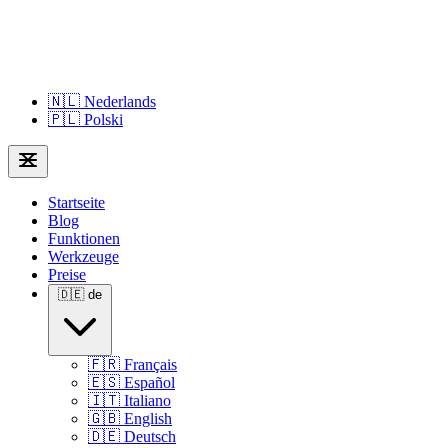
🇳🇱
Nederlands
🇵🇱
Polski
Startseite
Blog
Funktionen
Werkzeuge
Preise
🇩🇪
de
🇫🇷
Français
🇪🇸
Español
🇮🇹
Italiano
🇬🇧
English
🇩🇪
Deutsch