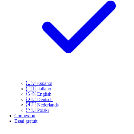
🇪🇸
Español
🇮🇹
Italiano
🇬🇧
English
🇩🇪
Deutsch
🇳🇱
Nederlands
🇵🇱
Polski
Connexion
Essai gratuit