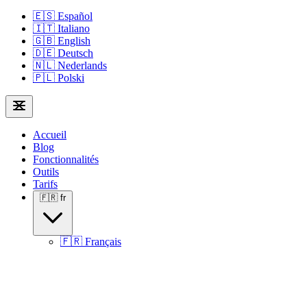
🇪🇸
Español
🇮🇹
Italiano
🇬🇧
English
🇩🇪
Deutsch
🇳🇱
Nederlands
🇵🇱
Polski
Accueil
Blog
Fonctionnalités
Outils
Tarifs
🇫🇷
fr
🇫🇷
Français