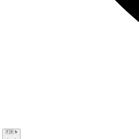
🇫🇷
fr