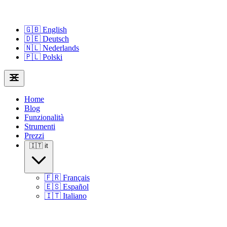
🇬🇧
English
🇩🇪
Deutsch
🇳🇱
Nederlands
🇵🇱
Polski
Home
Blog
Funzionalità
Strumenti
Prezzi
🇮🇹
it
🇫🇷
Français
🇪🇸
Español
🇮🇹
Italiano