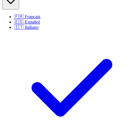
🇫🇷
Français
🇪🇸
Español
🇮🇹
Italiano