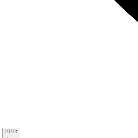
🇮🇹
it