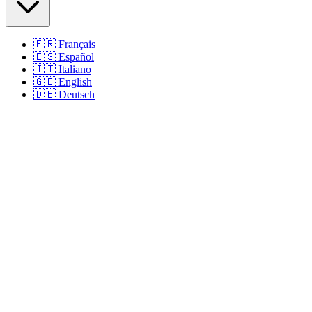
🇫🇷
Français
🇪🇸
Español
🇮🇹
Italiano
🇬🇧
English
🇩🇪
Deutsch