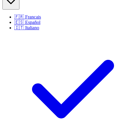
🇫🇷
Français
🇪🇸
Español
🇮🇹
Italiano