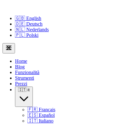
🇬🇧
English
🇩🇪
Deutsch
🇳🇱
Nederlands
🇵🇱
Polski
Home
Blog
Funzionalità
Strumenti
Prezzi
🇮🇹
it
🇫🇷
Français
🇪🇸
Español
🇮🇹
Italiano