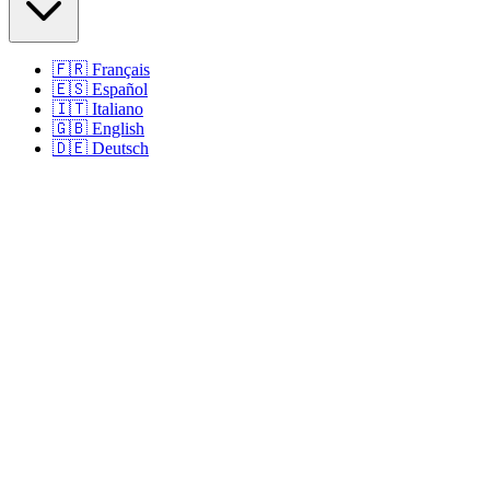
🇫🇷
Français
🇪🇸
Español
🇮🇹
Italiano
🇬🇧
English
🇩🇪
Deutsch