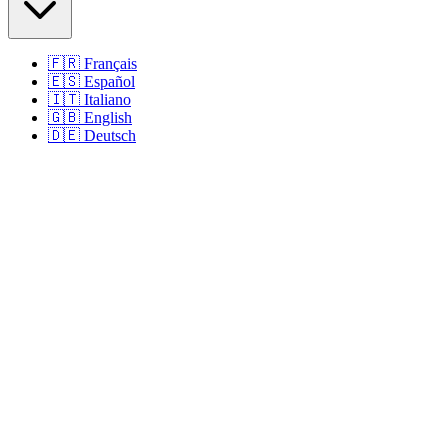
🇫🇷
Français
🇪🇸
Español
🇮🇹
Italiano
🇬🇧
English
🇩🇪
Deutsch