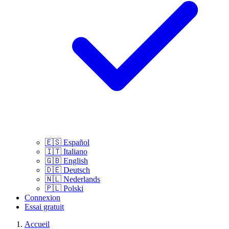
🇪🇸
Español
🇮🇹
Italiano
🇬🇧
English
🇩🇪
Deutsch
🇳🇱
Nederlands
🇵🇱
Polski
Connexion
Essai gratuit
Accueil