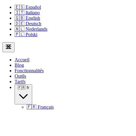
🇪🇸
Español
🇮🇹
Italiano
🇬🇧
English
🇩🇪
Deutsch
🇳🇱
Nederlands
🇵🇱
Polski
Accueil
Blog
Fonctionnalités
Outils
Tarifs
🇫🇷
fr
🇫🇷
Français