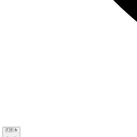
🇫🇷
fr