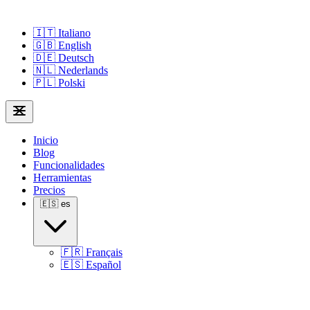
🇮🇹
Italiano
🇬🇧
English
🇩🇪
Deutsch
🇳🇱
Nederlands
🇵🇱
Polski
Inicio
Blog
Funcionalidades
Herramientas
Precios
🇪🇸
es
🇫🇷
Français
🇪🇸
Español