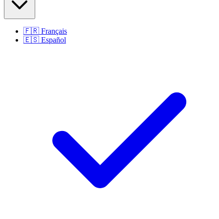
🇫🇷
Français
🇪🇸
Español