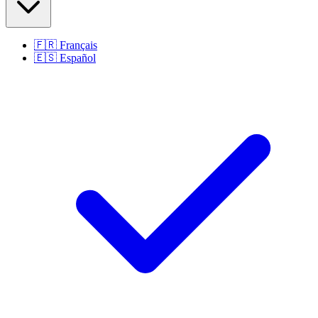
🇫🇷
Français
🇪🇸
Español