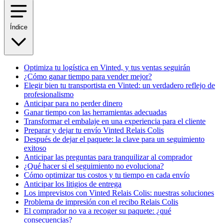
Índice
Optimiza tu logística en Vinted, y tus ventas seguirán
¿Cómo ganar tiempo para vender mejor?
Elegir bien tu transportista en Vinted: un verdadero reflejo de
profesionalismo
Anticipar para no perder dinero
Ganar tiempo con las herramientas adecuadas
Transformar el embalaje en una experiencia para el cliente
Preparar y dejar tu envío Vinted Relais Colis
Después de dejar el paquete: la clave para un seguimiento
exitoso
Anticipar las preguntas para tranquilizar al comprador
¿Qué hacer si el seguimiento no evoluciona?
Cómo optimizar tus costos y tu tiempo en cada envío
Anticipar los litigios de entrega
Los imprevistos con Vinted Relais Colis: nuestras soluciones
Problema de impresión con el recibo Relais Colis
El comprador no va a recoger su paquete: ¿qué
consecuencias?