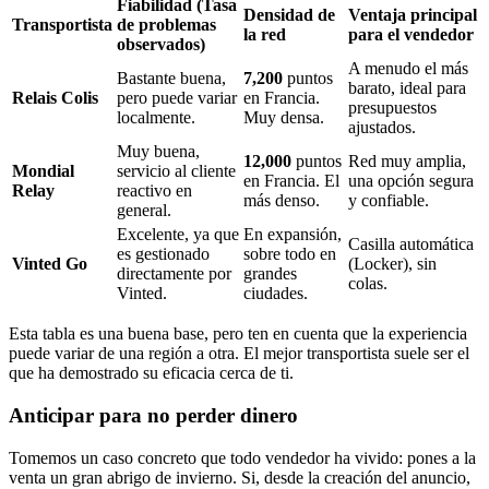
Fiabilidad (Tasa
Densidad de
Ventaja principal
Transportista
de problemas
la red
para el vendedor
observados)
A menudo el más
Bastante buena,
7,200
puntos
barato, ideal para
Relais Colis
pero puede variar
en Francia.
presupuestos
localmente.
Muy densa.
ajustados.
Muy buena,
12,000
puntos
Red muy amplia,
Mondial
servicio al cliente
en Francia. El
una opción segura
Relay
reactivo en
más denso.
y confiable.
general.
Excelente, ya que
En expansión,
Casilla automática
es gestionado
sobre todo en
Vinted Go
(Locker), sin
directamente por
grandes
colas.
Vinted.
ciudades.
Esta tabla es una buena base, pero ten en cuenta que la experiencia
puede variar de una región a otra. El mejor transportista suele ser el
que ha demostrado su eficacia cerca de ti.
Anticipar para no perder dinero
Tomemos un caso concreto que todo vendedor ha vivido: pones a la
venta un gran abrigo de invierno. Si, desde la creación del anuncio,