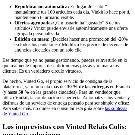
Republicación automática:
En lugar de “subir”
manualmente tus 100 artículos cada día, Vinkit lo hace por ti,
manteniendo tu armario visible.
Ofertas agrupadas:
¿Un usuario ha “gustado” 5 de tus
artículos? Vinkit puede enviarle automáticamente una oferta
agrupada personalizada.
Edición en masa:
¿Decides hacer una promoción del -20%
en todos tus pantalones? Modifica los precios de decenas de
anuncios afectados con un solo clic.
Ese tiempo que ya no pasas gestionando, puedes reinvertirlo en lo
que realmente importa: descubrir nuevas piezas y mimar a tus
clientes. Es un verdadero círculo virtuoso.
De hecho, Vinted Go, el propio servicio de consigna de la
plataforma, ya representa más del
30 % de las entregas
en Francia
(y hasta
50 %
en las grandes ciudades). Para un vendedor que
utiliza
Vinkit
, la combinación es perfecta. Automatizas tus ventas y
disfrutas de un servicio de entrega pensado para ser simple y eficaz.
Para saber más, no dudes en consultar esta guía sobre
las sutilezas
de Vinted Go
.
Los imprevistos con Vinted Relais Colis:
nuestras soluciones