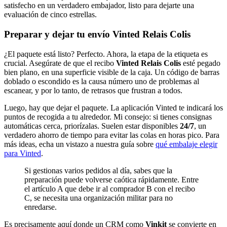
satisfecho en un verdadero embajador, listo para dejarte una
evaluación de cinco estrellas.
Preparar y dejar tu envío Vinted Relais Colis
¿El paquete está listo? Perfecto. Ahora, la etapa de la etiqueta es
crucial. Asegúrate de que el recibo
Vinted Relais Colis
esté pegado
bien plano, en una superficie visible de la caja. Un código de barras
doblado o escondido es la causa número uno de problemas al
escanear, y por lo tanto, de retrasos que frustran a todos.
Luego, hay que dejar el paquete. La aplicación Vinted te indicará los
puntos de recogida a tu alrededor. Mi consejo: si tienes consignas
automáticas cerca, priorízalas. Suelen estar disponibles
24/7
, un
verdadero ahorro de tiempo para evitar las colas en horas pico. Para
más ideas, echa un vistazo a nuestra guía sobre
qué embalaje elegir
para Vinted
.
Si gestionas varios pedidos al día, sabes que la
preparación puede volverse caótica rápidamente. Entre
el artículo A que debe ir al comprador B con el recibo
C, se necesita una organización militar para no
enredarse.
Es precisamente aquí donde un CRM como
Vinkit
se convierte en