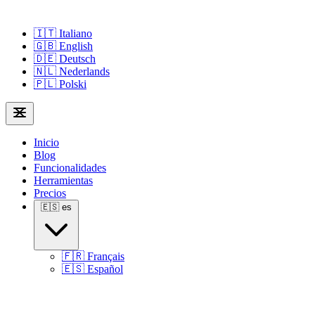
🇮🇹
Italiano
🇬🇧
English
🇩🇪
Deutsch
🇳🇱
Nederlands
🇵🇱
Polski
Inicio
Blog
Funcionalidades
Herramientas
Precios
🇪🇸
es
🇫🇷
Français
🇪🇸
Español