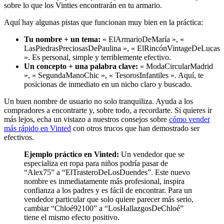
sobre lo que los Vinties encontrarán en tu armario.
Aquí hay algunas pistas que funcionan muy bien en la práctica:
Tu nombre + un tema:
« ElArmarioDeMaría », «
LasPiedrasPreciosasDePaulina », « ElRincónVintageDeLucas
». Es personal, simple y terriblemente efectivo.
Un concepto + una palabra clave:
« ModaCircularMadrid
», « SegundaManoChic », « TesorosInfantiles ». Aquí, te
posicionas de inmediato en un nicho claro y buscado.
Un buen nombre de usuario no solo tranquiliza. Ayuda a los
compradores a encontrarte y, sobre todo, a recordarte. Si quieres ir
más lejos, echa un vistazo a nuestros consejos sobre
cómo vender
más rápido en Vinted
con otros trucos que han demostrado ser
efectivos.
Ejemplo práctico en Vinted:
Un vendedor que se
especializa en ropa para niños podría pasar de
“Alex75” a “ElTrasteroDeLosDuendes”. Este nuevo
nombre es inmediatamente más profesional, inspira
confianza a los padres y es fácil de encontrar. Para un
vendedor particular que solo quiere parecer más serio,
cambiar “Chloé92100” a “LosHallazgosDeChloé”
tiene el mismo efecto positivo.