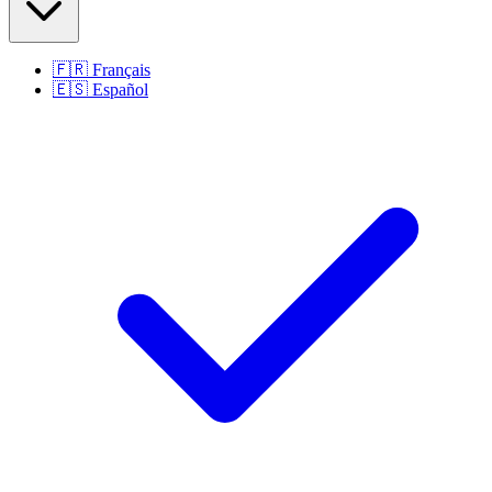
🇫🇷
Français
🇪🇸
Español