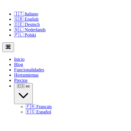
🇮🇹
Italiano
🇬🇧
English
🇩🇪
Deutsch
🇳🇱
Nederlands
🇵🇱
Polski
Inicio
Blog
Funcionalidades
Herramientas
Precios
🇪🇸
es
🇫🇷
Français
🇪🇸
Español