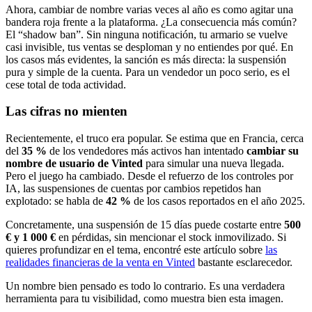
Ahora, cambiar de nombre varias veces al año es como agitar una
bandera roja frente a la plataforma. ¿La consecuencia más común?
El “shadow ban”. Sin ninguna notificación, tu armario se vuelve
casi invisible, tus ventas se desploman y no entiendes por qué. En
los casos más evidentes, la sanción es más directa: la suspensión
pura y simple de la cuenta. Para un vendedor un poco serio, es el
cese total de toda actividad.
Las cifras no mienten
Recientemente, el truco era popular. Se estima que en Francia, cerca
del
35 %
de los vendedores más activos han intentado
cambiar su
nombre de usuario de Vinted
para simular una nueva llegada.
Pero el juego ha cambiado. Desde el refuerzo de los controles por
IA, las suspensiones de cuentas por cambios repetidos han
explotado: se habla de
42 %
de los casos reportados en el año 2025.
Concretamente, una suspensión de 15 días puede costarte entre
500
€ y 1 000 €
en pérdidas, sin mencionar el stock inmovilizado. Si
quieres profundizar en el tema, encontré este artículo sobre
las
realidades financieras de la venta en Vinted
bastante esclarecedor.
Un nombre bien pensado es todo lo contrario. Es una verdadera
herramienta para tu visibilidad, como muestra bien esta imagen.