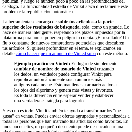
publican, y luego se hunden poco a poco en las profundidades del
catálogo. La funcionalidad estrella de Vinkit ataca directamente este
problema: la republicación automática.
La herramienta se encarga de
subir tus artículos a la parte
superior de los resultados de búsqueda
, sola, como un grande. Lo
hace de manera inteligente, respetando los plazos impuestos por la
plataforma para nunca poner en peligro tu cuenta. ¿El resultado? Un
flujo constante de nuevos compradores potenciales que descubren
tus artículos. Si quieres profundizar en el tema, te explicamos en
detalle
cómo hacer que un anuncio de Vinted suba
con este método.
Ejemplo práctico en Vinted:
En lugar de simplemente
cambiar de nombre de usuario de Vinted
cruzando
los dedos, un vendedor puede configurar Vinkit para
republicar automáticamente sus 5 anuncios más
antiguos cada noche. Esto mantiene su armario activo a
los ojos del algoritmo y genera más vistas y favoritos.
Es toda la diferencia entre esperar vender y establecer
una verdadera estrategia para lograrlo.
Y eso no es todo. Vinkit también te ayuda a transformar los “me
gusta” en ventas. Puedes enviar ofertas agrupadas y personalizadas a
todas las personas que han marcado tus artículos como favoritos. En
unos pocos clics, un pequeño descuento puede desencadenar una
ola de ventas que nunca habrías tenido de otra manera.