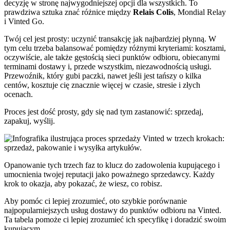
decyzję w stronę najwygodniejszej opcji dla wszystkich. To
prawdziwa sztuka znać różnice między
Relais Colis
, Mondial Relay
i Vinted Go.
Twój cel jest prosty: uczynić transakcję jak najbardziej płynną. W
tym celu trzeba balansować pomiędzy różnymi kryteriami: kosztami,
oczywiście, ale także gęstością sieci punktów odbioru, obiecanymi
terminami dostawy i, przede wszystkim, niezawodnością usługi.
Przewoźnik, który gubi paczki, nawet jeśli jest tańszy o kilka
centów, kosztuje cię znacznie więcej w czasie, stresie i złych
ocenach.
Proces jest dość prosty, gdy się nad tym zastanowić: sprzedaj,
zapakuj, wyślij.
Opanowanie tych trzech faz to klucz do zadowolenia kupującego i
umocnienia twojej reputacji jako poważnego sprzedawcy. Każdy
krok to okazja, aby pokazać, że wiesz, co robisz.
Aby pomóc ci lepiej zrozumieć, oto szybkie porównanie
najpopularniejszych usług dostawy do punktów odbioru na Vinted.
Ta tabela pomoże ci lepiej zrozumieć ich specyfikę i doradzić swoim
kupującym.