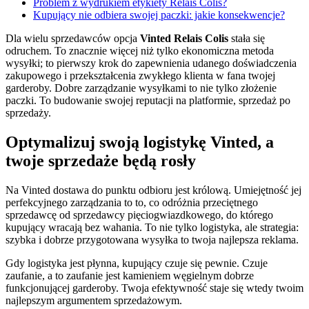
Problem z wydrukiem etykiety Relais Colis?
Kupujący nie odbiera swojej paczki: jakie konsekwencje?
Dla wielu sprzedawców opcja
Vinted Relais Colis
stała się
odruchem. To znacznie więcej niż tylko ekonomiczna metoda
wysyłki; to pierwszy krok do zapewnienia udanego doświadczenia
zakupowego i przekształcenia zwykłego klienta w fana twojej
garderoby. Dobre zarządzanie wysyłkami to nie tylko złożenie
paczki. To budowanie swojej reputacji na platformie, sprzedaż po
sprzedaży.
Optymalizuj swoją logistykę Vinted, a
twoje sprzedaże będą rosły
Na Vinted dostawa do punktu odbioru jest królową. Umiejętność jej
perfekcyjnego zarządzania to to, co odróżnia przeciętnego
sprzedawcę od sprzedawcy pięciogwiazdkowego, do którego
kupujący wracają bez wahania. To nie tylko logistyka, ale strategia:
szybka i dobrze przygotowana wysyłka to twoja najlepsza reklama.
Gdy logistyka jest płynna, kupujący czuje się pewnie. Czuje
zaufanie, a to zaufanie jest kamieniem węgielnym dobrze
funkcjonującej garderoby. Twoja efektywność staje się wtedy twoim
najlepszym argumentem sprzedażowym.