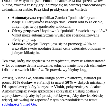
Dokładnie w tym miejscu
Vinkit
, idealne CRM dla sprzedawców
Vinted, zmienia zasady gry. Zajmuje się najbardziej czasochłonnymi
zadaniami za ciebie.
Przykład praktyczny na Vinted:
Automatyczna republika:
Zamiast “podnosić” ręcznie
swoje 100 artykułów każdego dnia, Vinkit robi to za ciebie,
utrzymując twoją garderobę widoczną.
Oferty grupowe:
Użytkownik “polubił” 5 twoich artykułów?
Vinkit może automatycznie wysłać mu spersonalizowaną
ofertę grupową.
Masowa edycja:
Decydujesz się na promocję -20% na
wszystkie swoje spodnie? Zmień ceny dziesiątek ogłoszeń w
jednym kliknięciu.
Ten czas, który nie spędzasz na zarządzaniu, możesz zainwestować
w to, co naprawdę ma znaczenie: odnajdywanie nowych elementów
i dbanie o swoich klientów. To prawdziwy błędny krąg.
Zresztą, Vinted Go, własna usługa paczek platformy, stanowi już
ponad
30% dostaw
we Francji (a nawet
50%
w dużych miastach).
Dla sprzedawcy, który korzysta z
Vinkit
, połączenie jest idealne.
Automatyzujesz swoje sprzedaże i korzystasz z usługi dostawy
zaprojektowanej, aby być prostą i efektywną. Aby dowiedzieć się
więcej, nie wahaj się zapoznać z tym przewodnikiem na temat
subtelności Vinted Go
.