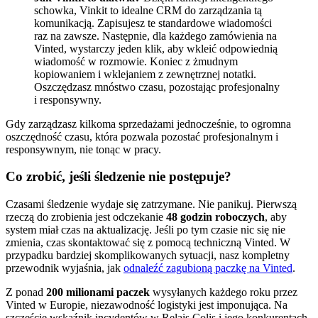
schowka, Vinkit to idealne CRM do zarządzania tą
komunikacją. Zapisujesz te standardowe wiadomości
raz na zawsze. Następnie, dla każdego zamówienia na
Vinted, wystarczy jeden klik, aby wkleić odpowiednią
wiadomość w rozmowie. Koniec z żmudnym
kopiowaniem i wklejaniem z zewnętrznej notatki.
Oszczędzasz mnóstwo czasu, pozostając profesjonalny
i responsywny.
Gdy zarządzasz kilkoma sprzedażami jednocześnie, to ogromna
oszczędność czasu, która pozwala pozostać profesjonalnym i
responsywnym, nie tonąc w pracy.
Co zrobić, jeśli śledzenie nie postępuje?
Czasami śledzenie wydaje się zatrzymane. Nie panikuj. Pierwszą
rzeczą do zrobienia jest odczekanie
48 godzin roboczych
, aby
system miał czas na aktualizację. Jeśli po tym czasie nic się nie
zmienia, czas skontaktować się z pomocą techniczną Vinted. W
przypadku bardziej skomplikowanych sytuacji, nasz kompletny
przewodnik wyjaśnia, jak
odnaleźć zagubioną paczkę na Vinted
.
Z ponad
200 milionami paczek
wysyłanych każdego roku przez
Vinted w Europie, niezawodność logistyki jest imponująca. Na
szczęście wskaźnik incydentów w Relais Colis i jego konkurentach