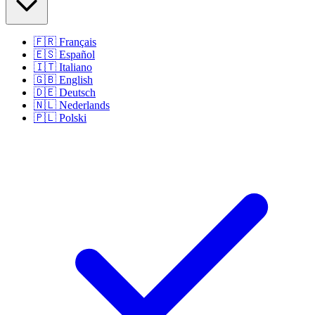
🇫🇷
Français
🇪🇸
Español
🇮🇹
Italiano
🇬🇧
English
🇩🇪
Deutsch
🇳🇱
Nederlands
🇵🇱
Polski