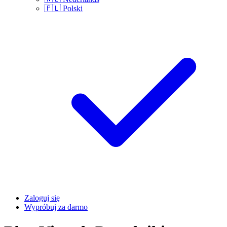
🇵🇱
Polski
Zaloguj się
Wypróbuj za darmo