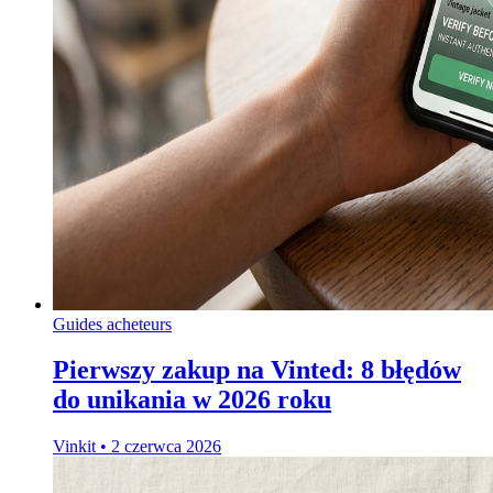
Guides acheteurs
Pierwszy zakup na Vinted: 8 błędów
do unikania w 2026 roku
Vinkit
•
2 czerwca 2026