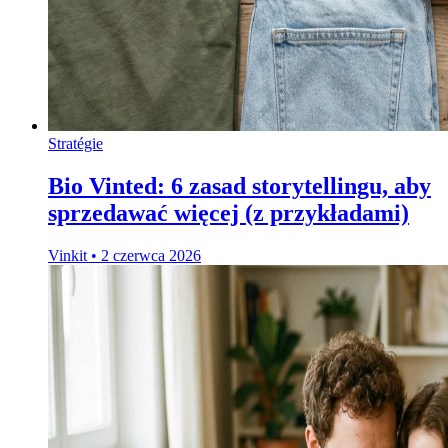
Stratégie
Bio Vinted: 6 zasad storytellingu, aby
sprzedawać więcej (z przykładami)
Vinkit
•
2 czerwca 2026