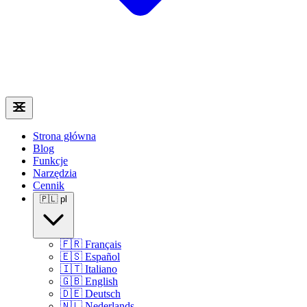
Strona główna
Blog
Funkcje
Narzędzia
Cennik
🇵🇱
pl
🇫🇷
Français
🇪🇸
Español
🇮🇹
Italiano
🇬🇧
English
🇩🇪
Deutsch
🇳🇱
Nederlands