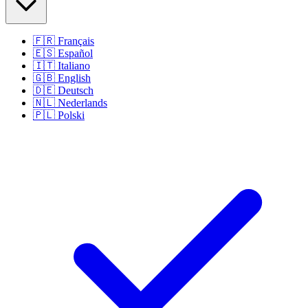
🇫🇷
Français
🇪🇸
Español
🇮🇹
Italiano
🇬🇧
English
🇩🇪
Deutsch
🇳🇱
Nederlands
🇵🇱
Polski