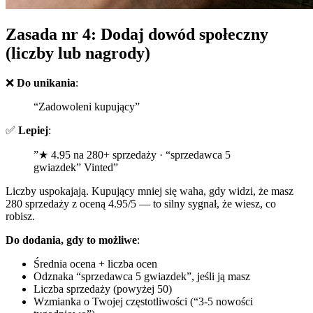
Zasada nr 4: Dodaj dowód społeczny
(liczby lub nagrody)
❌
Do unikania
:
“Zadowoleni kupujący”
✅
Lepiej
:
”★ 4.95 na 280+ sprzedaży · “sprzedawca 5
gwiazdek” Vinted”
Liczby uspokajają. Kupujący mniej się waha, gdy widzi, że masz
280 sprzedaży z oceną 4.95/5 — to silny sygnał, że wiesz, co
robisz.
Do dodania, gdy to możliwe
:
Średnia ocena + liczba ocen
Odznaka “sprzedawca 5 gwiazdek”, jeśli ją masz
Liczba sprzedaży (powyżej 50)
Wzmianka o Twojej częstotliwości (“3-5 nowości