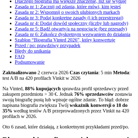
Dlaczego biografia ma większe znaczenie, niż się wydaje
Zasada nr 1: Zacznij od zdania, które mówi, kim jesteś
Zasada nr 2: Wspomnij o swoich ulubionych markach
Zasada nr 3: Podaj konkretne zasady (i ich przestrzegaj)
Zasada nr 4: Dodaj dowód społeczny (liczby lub nagrody)
Zasada nr 5: Bądź otwarty/a na negocjacje (bez przesady)
Zasada nr 6: Zakończ dyskretnym wezwaniem do działania
Szablon “Biografia Vinted 2026”, który konwertuje
Przed / po: prawdziwy przypadek
Błędy do unikania
FAQ
Podsumowanie
Zaktualizowano
2 czerwca 2026
Czas czytania
: 5 min
Metoda
:
test A/B na 420 profilach Vinkit w 2026
Na Vinted,
88% kupujących
sprawdza profil sprzedawcy przed
zakupem przedmiotu > 30 €. Jednak
76% sprzedawców
zostawia
swoją biografię pustą lub wpisuje ogólne zdanie. To błąd: dobrze
napisana biografia zwiększa Twój
wskaźnik konwersji o 18 do
35%
według testów A/B przeprowadzonych przez Vinkit na 420
profilach w 2026.
Oto 6 zasad, które działają, z konkretnymi przykładami przed/po.