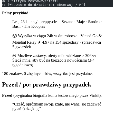
🎁 [Polityka zestawów/ofert]
👀 [Wezwanie do działania: obserwuj / MP]
Pełny przykład
:
Lea, 28 lat · styl preppy-clean Sézane · Maje · Sandro ·
Bash · The Kooples
📦 Wysyłka w ciągu 24h w dni robocze · Vinted Go &
Mondial Relay ★ 4.97 na 154 sprzedaży · sprzedawca
5 gwiazdek
🎁 Możliwe zestawy, oferty mile widziane > 30€ 👀
Śledź mnie, aby być na bieżąco z nowościami (3-4
tygodniowo)
180 znaków, 0 zbędnych słów, wszystko jest przydatne.
Przed / po: prawdziwy przypadek
Przed
(oryginalna biografia konta testowanego przez Vinkit):
“Cześć, opróżniam swoją szafę, nie wahaj się zadawać
pytań :) dziękuję”