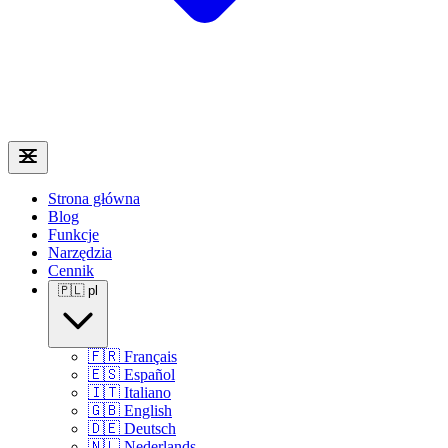
Strona główna
Blog
Funkcje
Narzędzia
Cennik
🇵🇱
pl
🇫🇷
Français
🇪🇸
Español
🇮🇹
Italiano
🇬🇧
English
🇩🇪
Deutsch
🇳🇱
Nederlands