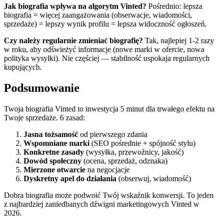
Jak biografia wpływa na algorytm Vinted?
Pośrednio: lepsza
biografia = więcej zaangażowania (obserwacje, wiadomości,
sprzedaże) = lepszy wynik profilu = lepsza widoczność ogłoszeń.
Czy należy regularnie zmieniać biografię?
Tak, najlepiej 1-2 razy
w roku, aby odświeżyć informacje (nowe marki w ofercie, nowa
polityka wysyłki). Nie częściej — stabilność uspokaja regularnych
kupujących.
Podsumowanie
Twoja biografia Vinted to inwestycja 5 minut dla trwałego efektu na
Twoje sprzedaże. 6 zasad:
Jasna tożsamość
od pierwszego zdania
Wspomniane marki
(SEO pośrednie + spójność stylu)
Konkretne zasady
(wysyłka, przewoźnicy, jakość)
Dowód społeczny
(ocena, sprzedaż, odznaka)
Mierzone otwarcie
na negocjacje
Dyskretny apel do działania
(obserwuj, wiadomość)
Dobra biografia może podwoić Twój wskaźnik konwersji. To jeden
z najbardziej zaniedbanych dźwigni marketingowych Vinted w
2026.