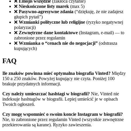
❌
Emojis wszędzie
(zakłóca czytanie)
❌
Nieskończone listy marek
(max 5)
❌
Pasywno-agresywne zdania
(“dziękuję, że nie zadajesz
głupich pytań”)
❌
Wzmianki polityczne lub religijne
(ryzyko negatywnej
polaryzacji)
❌
Zewnętrzne dane kontaktowe
(Instagram, e-mail) — to
zabronione przez regulamin
❌
Wzmianka o “cenach nie do negocjacji”
(odstrasza
kupujących)
FAQ
Ile znaków powinna mieć optymalna biografia Vinted?
Między
150 a 250 znaków. Powyżej kupujący nie czyta. Poniżej 100
brakuje przydatnych informacji.
Czy należy umieszczać hashtagi w biografii?
Nie, Vinted nie
indeksuje hashtagów w biografii. Lepiej umieścić je w opisach
Twoich ogłoszeń.
Czy mogę wspomnieć o swoim koncie Instagram w biografii?
Nie, to zabronione przez regulamin Vinted (wszystkie zewnętrzne
przekierowania są karane). Ryzyko zawieszenia.