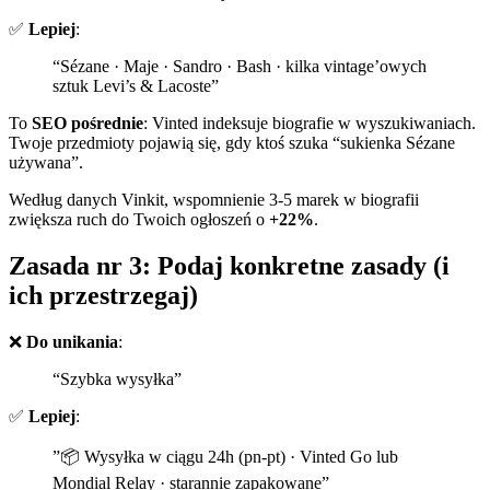
✅
Lepiej
:
“Sézane · Maje · Sandro · Bash · kilka vintage’owych
sztuk Levi’s & Lacoste”
To
SEO pośrednie
: Vinted indeksuje biografie w wyszukiwaniach.
Twoje przedmioty pojawią się, gdy ktoś szuka “sukienka Sézane
używana”.
Według danych Vinkit, wspomnienie 3-5 marek w biografii
zwiększa ruch do Twoich ogłoszeń o
+22%
.
Zasada nr 3: Podaj konkretne zasady (i
ich przestrzegaj)
❌
Do unikania
:
“Szybka wysyłka”
✅
Lepiej
:
”📦 Wysyłka w ciągu 24h (pn-pt) · Vinted Go lub
Mondial Relay · starannie zapakowane”