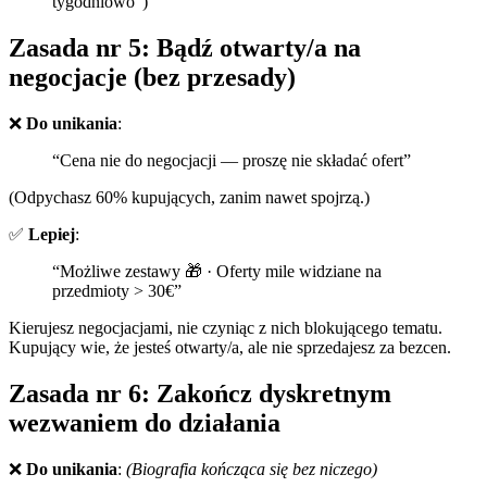
tygodniowo”)
Zasada nr 5: Bądź otwarty/a na
negocjacje (bez przesady)
❌
Do unikania
:
“Cena nie do negocjacji — proszę nie składać ofert”
(Odpychasz 60% kupujących, zanim nawet spojrzą.)
✅
Lepiej
:
“Możliwe zestawy 🎁 · Oferty mile widziane na
przedmioty > 30€”
Kierujesz negocjacjami, nie czyniąc z nich blokującego tematu.
Kupujący wie, że jesteś otwarty/a, ale nie sprzedajesz za bezcen.
Zasada nr 6: Zakończ dyskretnym
wezwaniem do działania
❌
Do unikania
:
(Biografia kończąca się bez niczego)