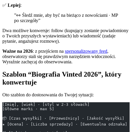
✅
Lepiej
:
”👀 Śledź mnie, aby być na bieżąco z nowościami · MP
po szczegóły”
Dwa możliwe konwersje: follow (kupujący zostanie powiadomiony
o Twoich przyszłych wystawieniach) lub wiadomość (zadaje
pytanie, angażujesz rozmowę).
Ważne na 2026
: z przejściem na
spersonalizowany feed
,
obserwatorzy stali się prawdziwym narzędziem widoczności.
Wyraźnie zachęcaj do obserwowania.
Szablon “Biografia Vinted 2026”, który
konwertuje
Oto szablon do dostosowania do Twojej sytuacji:
[Imię], [wiek] · [styl w 2-3 słowach]
[Główne marki · max 5]
📦 [Czas wysyłki] · [Przewoźnicy] · [Jakość wysyłki]
★ [Ocena] · [Liczba sprzedaży] · [Ewentualna odznaka]