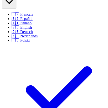
🇫🇷
Français
🇪🇸
Español
🇮🇹
Italiano
🇬🇧
English
🇩🇪
Deutsch
🇳🇱
Nederlands
🇵🇱
Polski