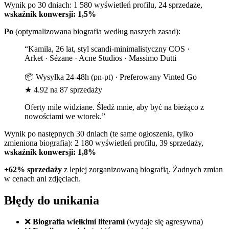
Wynik po 30 dniach: 1 580 wyświetleń profilu, 24 sprzedaże,
wskaźnik konwersji: 1,5%
Po
(optymalizowana biografia według naszych zasad):
“Kamila, 26 lat, styl scandi-minimalistyczny COS ·
Arket · Sézane · Acne Studios · Massimo Dutti
📦 Wysyłka 24-48h (pn-pt) · Preferowany Vinted Go
★ 4.92 na 87 sprzedaży
Oferty mile widziane. Śledź mnie, aby być na bieżąco z
nowościami we wtorek.”
Wynik po następnych 30 dniach (te same ogłoszenia, tylko
zmieniona biografia): 2 180 wyświetleń profilu, 39 sprzedaży,
wskaźnik konwersji: 1,8%
+62% sprzedaży
z lepiej zorganizowaną biografią. Żadnych zmian
w cenach ani zdjęciach.
Błędy do unikania
❌
Biografia wielkimi literami
(wydaje się agresywna)