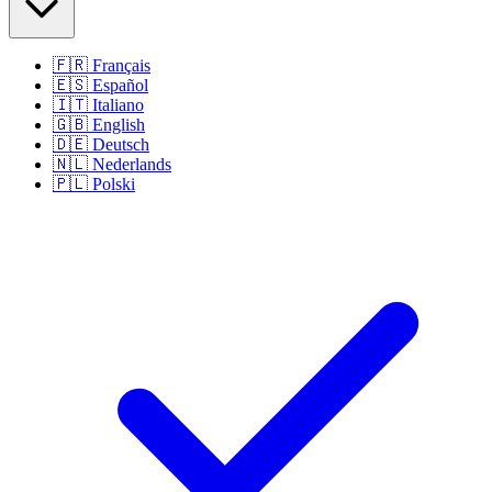
🇫🇷
Français
🇪🇸
Español
🇮🇹
Italiano
🇬🇧
English
🇩🇪
Deutsch
🇳🇱
Nederlands
🇵🇱
Polski