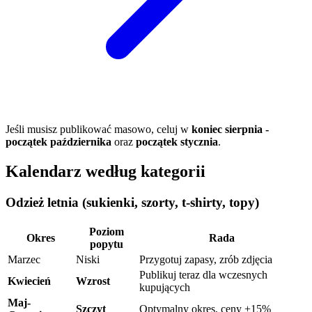
Jeśli musisz publikować masowo, celuj w
koniec sierpnia -
początek października
oraz
początek stycznia
.
Kalendarz według kategorii
Odzież letnia (sukienki, szorty, t-shirty, topy)
Poziom
Okres
Rada
popytu
Marzec
Niski
Przygotuj zapasy, zrób zdjęcia
Publikuj teraz dla wczesnych
Kwiecień
Wzrost
kupujących
Maj-
Szczyt
Optymalny okres, ceny +15%