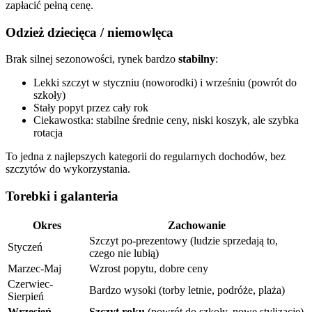
zapłacić pełną cenę.
Odzież dziecięca / niemowlęca
Brak silnej sezonowości, rynek bardzo
stabilny
:
Lekki szczyt w styczniu (noworodki) i wrześniu (powrót do
szkoły)
Stały popyt przez cały rok
Ciekawostka: stabilne średnie ceny, niski koszyk, ale szybka
rotacja
To jedna z najlepszych kategorii do regularnych dochodów, bez
szczytów do wykorzystania.
Torebki i galanteria
Okres
Zachowanie
Szczyt po-prezentowy (ludzie sprzedają to,
Styczeń
czego nie lubią)
Marzec-Maj
Wzrost popytu, dobre ceny
Czerwiec-
Bardzo wysoki (torby letnie, podróże, plaża)
Sierpień
Wrzesień
Szczyt roku
(powrót do szkoły, nowe stylizacje)