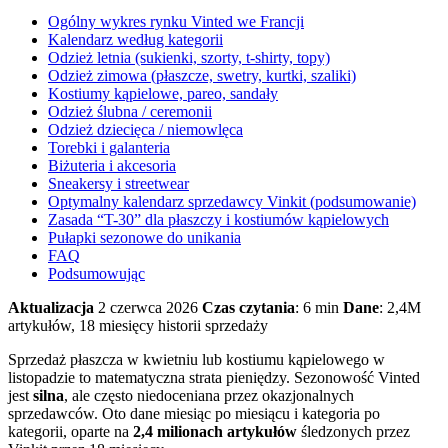
Ogólny wykres rynku Vinted we Francji
Kalendarz według kategorii
Odzież letnia (sukienki, szorty, t-shirty, topy)
Odzież zimowa (płaszcze, swetry, kurtki, szaliki)
Kostiumy kąpielowe, pareo, sandały
Odzież ślubna / ceremonii
Odzież dziecięca / niemowlęca
Torebki i galanteria
Biżuteria i akcesoria
Sneakersy i streetwear
Optymalny kalendarz sprzedawcy Vinkit (podsumowanie)
Zasada “T-30” dla płaszczy i kostiumów kąpielowych
Pułapki sezonowe do unikania
FAQ
Podsumowując
Aktualizacja
2 czerwca 2026
Czas czytania
: 6 min
Dane
: 2,4M
artykułów, 18 miesięcy historii sprzedaży
Sprzedaż płaszcza w kwietniu lub kostiumu kąpielowego w
listopadzie to matematyczna strata pieniędzy. Sezonowość Vinted
jest
silna
, ale często niedoceniana przez okazjonalnych
sprzedawców. Oto dane miesiąc po miesiącu i kategoria po
kategorii, oparte na
2,4 milionach artykułów
śledzonych przez