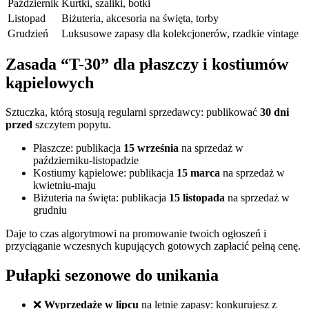
Październik
Kurtki, szaliki, botki
Listopad
Biżuteria, akcesoria na święta, torby
Grudzień
Luksusowe zapasy dla kolekcjonerów, rzadkie vintage
Zasada “T-30” dla płaszczy i kostiumów
kąpielowych
Sztuczka, którą stosują regularni sprzedawcy: publikować
30 dni
przed
szczytem popytu.
Płaszcze: publikacja
15 września
na sprzedaż w
październiku-listopadzie
Kostiumy kąpielowe: publikacja
15 marca
na sprzedaż w
kwietniu-maju
Biżuteria na święta: publikacja
15 listopada
na sprzedaż w
grudniu
Daje to czas algorytmowi na promowanie twoich ogłoszeń i
przyciąganie wczesnych kupujących gotowych zapłacić pełną cenę.
Pułapki sezonowe do unikania
❌
Wyprzedaże w lipcu
na letnie zapasy: konkurujesz z