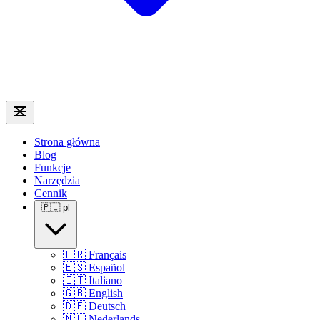
Strona główna
Blog
Funkcje
Narzędzia
Cennik
🇵🇱
pl
🇫🇷
Français
🇪🇸
Español
🇮🇹
Italiano
🇬🇧
English
🇩🇪
Deutsch
🇳🇱
Nederlands