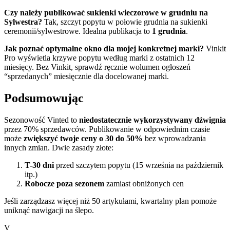
Czy należy publikować sukienki wieczorowe w grudniu na
Sylwestra?
Tak, szczyt popytu w połowie grudnia na sukienki
ceremonii/sylwestrowe. Idealna publikacja to
1 grudnia
.
Jak poznać optymalne okno dla mojej konkretnej marki?
Vinkit
Pro wyświetla krzywe popytu według marki z ostatnich 12
miesięcy. Bez Vinkit, sprawdź ręcznie wolumen ogłoszeń
“sprzedanych” miesięcznie dla docelowanej marki.
Podsumowując
Sezonowość Vinted to
niedostatecznie wykorzystywany dźwignia
przez 70% sprzedawców. Publikowanie w odpowiednim czasie
może
zwiększyć twoje ceny o 30 do 50%
bez wprowadzania
innych zmian. Dwie zasady złote:
T-30 dni
przed szczytem popytu (15 września na październik
itp.)
Robocze poza sezonem
zamiast obniżonych cen
Jeśli zarządzasz więcej niż 50 artykułami, kwartalny plan pomoże
uniknąć nawigacji na ślepo.
V