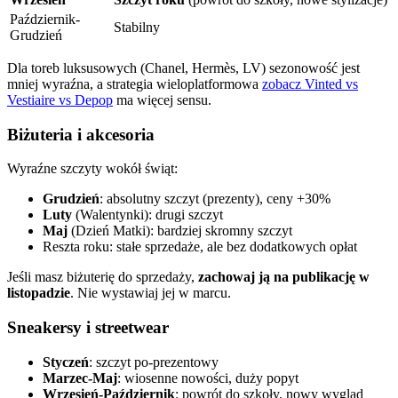
Październik-
Stabilny
Grudzień
Dla toreb luksusowych (Chanel, Hermès, LV) sezonowość jest
mniej wyraźna, a strategia wieloplatformowa
zobacz Vinted vs
Vestiaire vs Depop
ma więcej sensu.
Biżuteria i akcesoria
Wyraźne szczyty wokół świąt:
Grudzień
: absolutny szczyt (prezenty), ceny +30%
Luty
(Walentynki): drugi szczyt
Maj
(Dzień Matki): bardziej skromny szczyt
Reszta roku: stałe sprzedaże, ale bez dodatkowych opłat
Jeśli masz biżuterię do sprzedaży,
zachowaj ją na publikację w
listopadzie
. Nie wystawiaj jej w marcu.
Sneakersy i streetwear
Styczeń
: szczyt po-prezentowy
Marzec-Maj
: wiosenne nowości, duży popyt
Wrzesień-Październik
: powrót do szkoły, nowy wygląd