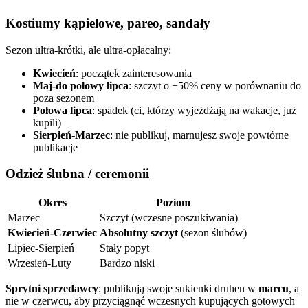
Kostiumy kąpielowe, pareo, sandały
Sezon ultra-krótki, ale ultra-opłacalny:
Kwiecień
: początek zainteresowania
Maj-do połowy lipca
: szczyt o +50% ceny w porównaniu do
poza sezonem
Połowa lipca
: spadek (ci, którzy wyjeżdżają na wakacje, już
kupili)
Sierpień-Marzec
: nie publikuj, marnujesz swoje powtórne
publikacje
Odzież ślubna / ceremonii
Okres
Poziom
Marzec
Szczyt (wczesne poszukiwania)
Kwiecień-Czerwiec
Absolutny szczyt
(sezon ślubów)
Lipiec-Sierpień
Stały popyt
Wrzesień-Luty
Bardzo niski
Sprytni sprzedawcy
: publikują swoje sukienki druhen w
marcu
, a
nie w czerwcu, aby przyciągnąć wczesnych kupujących gotowych