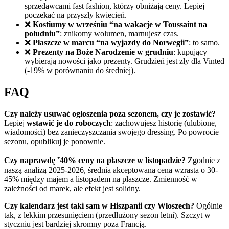
sprzedawcami fast fashion, którzy obniżają ceny. Lepiej
poczekać na przyszły kwiecień.
❌
Kostiumy w wrześniu “na wakacje w Toussaint na
południu”
: znikomy wolumen, marnujesz czas.
❌
Płaszcze w marcu “na wyjazdy do Norwegii”
: to samo.
❌
Prezenty na Boże Narodzenie w grudniu
: kupujący
wybierają nowości jako prezenty. Grudzień jest zły dla Vinted
(-19% w porównaniu do średniej).
FAQ
Czy należy usuwać ogłoszenia poza sezonem, czy je zostawić?
Lepiej
wstawić je do roboczych
: zachowujesz historię (ulubione,
wiadomości) bez zanieczyszczania swojego dressing. Po powrocie
sezonu, opublikuj je ponownie.
Czy naprawdę ⁺40% ceny na płaszcze w listopadzie?
Zgodnie z
naszą analizą 2025-2026, średnia akceptowana cena wzrasta o 30-
45% między majem a listopadem na płaszcze. Zmienność w
zależności od marek, ale efekt jest solidny.
Czy kalendarz jest taki sam w Hiszpanii czy Włoszech?
Ogólnie
tak, z lekkim przesunięciem (przedłużony sezon letni). Szczyt w
styczniu jest bardziej skromny poza Francją.