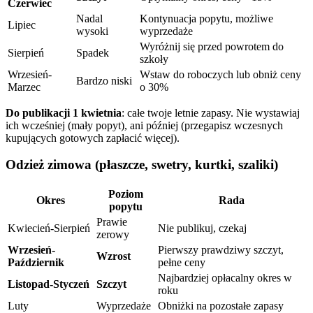
Czerwiec
Nadal
Kontynuacja popytu, możliwe
Lipiec
wysoki
wyprzedaże
Wyróżnij się przed powrotem do
Sierpień
Spadek
szkoły
Wrzesień-
Wstaw do roboczych lub obniż ceny
Bardzo niski
Marzec
o 30%
Do publikacji 1 kwietnia
: całe twoje letnie zapasy. Nie wystawiaj
ich wcześniej (mały popyt), ani później (przegapisz wczesnych
kupujących gotowych zapłacić więcej).
Odzież zimowa (płaszcze, swetry, kurtki, szaliki)
Poziom
Okres
Rada
popytu
Prawie
Kwiecień-Sierpień
Nie publikuj, czekaj
zerowy
Wrzesień-
Pierwszy prawdziwy szczyt,
Wzrost
Październik
pełne ceny
Najbardziej opłacalny okres w
Listopad-Styczeń
Szczyt
roku
Luty
Wyprzedaże
Obniżki na pozostałe zapasy