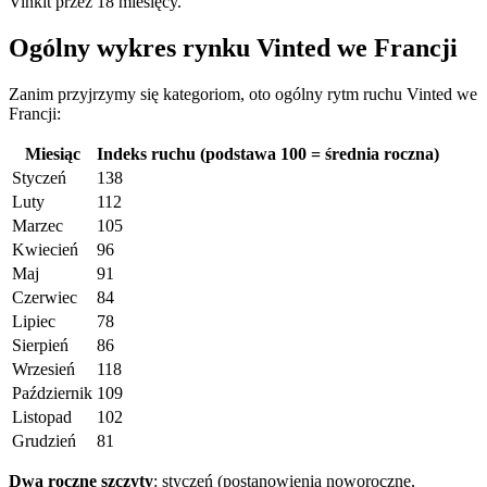
Vinkit przez 18 miesięcy.
Ogólny wykres rynku Vinted we Francji
Zanim przyjrzymy się kategoriom, oto ogólny rytm ruchu Vinted we
Francji:
Miesiąc
Indeks ruchu (podstawa 100 = średnia roczna)
Styczeń
138
Luty
112
Marzec
105
Kwiecień
96
Maj
91
Czerwiec
84
Lipiec
78
Sierpień
86
Wrzesień
118
Październik
109
Listopad
102
Grudzień
81
Dwa roczne szczyty
: styczeń (postanowienia noworoczne,