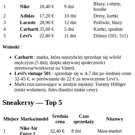
Bluzy, t-shirty,
1
Nike
18,40 €
9 dni
hoodie
2
Adidas
17,20 €
10 dni
Dresy, kurtki
3
Lacoste
28,90 €
12 dni
Polówki, bluzy
4
Carhartt
35,60 €
5 dni
Kurtki, spodnie
5
Levi’s
22,80 €
11 dni
Dżinsy (501, 511)
Wnioski
:
Carhartt
: marka, która najszybciej sprzedaje się wśród
mężczyzn (5 dni), dzięki aktywnej społeczności
streetwear/workwear na Vinted.
Levi’s vintage 501
: sprzedaje się w 4-7 dni po średniej cenie
32-45 €, w porównaniu do 22 € za nowoczesne Levi’s.
Marki rozczarowujące w modzie męskiej: Tommy Hilfiger
(niski wolumen), Jules (bardzo niskie ceny).
Sneakersy — Top 5
Średnia
Czas
Miejsce
Marka/model
Niszowy
cena
sprzedaży
Nike Air
1
32,40 €
8 dni
Mass-market
Force 1