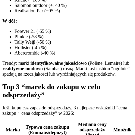
Salomon outdoor (+140 %)
Realisation Par (+95 %)
W dół
:
Forever 21 (-65 %)
Pimkie (-58 %)
Tally Weijl (-50 %)
Hollister (-45 %)
Abercrombie (-40 %)
Trendy: marki
identyfikowalne jakościowo
(Polène, Lemaire) lub
reaktywne modowo
(Sambas) rosną. Marki fast fashion “ogólnie”
spadają na rzecz jakości lub wyróżniających się produktów.
Top 3 “marek do zakupu w celu
odsprzedaży”
Jeśli kupujesz zapas do odsprzedaży, 3 najlepsze wskaźniki “cena
zakupu ÷ cena odsprzedaży” w 2026:
Mediana ceny
Typowa cena zakupu
Marka
odsprzedaży
Mnożnik
(Emmaüs/depozyt)