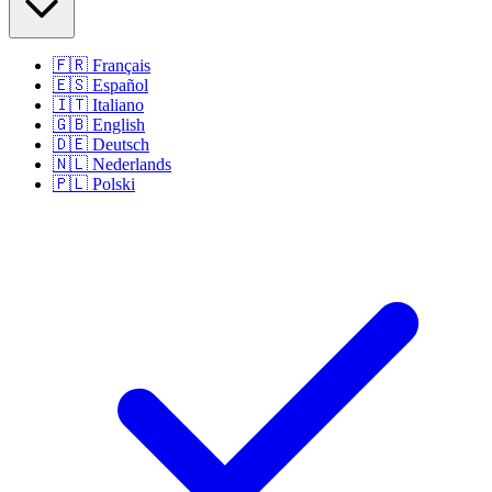
🇫🇷
Français
🇪🇸
Español
🇮🇹
Italiano
🇬🇧
English
🇩🇪
Deutsch
🇳🇱
Nederlands
🇵🇱
Polski