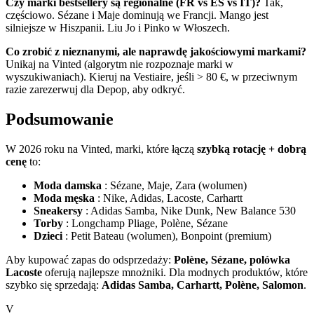
Czy marki bestsellery są regionalne (FR vs ES vs IT)?
Tak,
częściowo. Sézane i Maje dominują we Francji. Mango jest
silniejsze w Hiszpanii. Liu Jo i Pinko w Włoszech.
Co zrobić z nieznanymi, ale naprawdę jakościowymi markami?
Unikaj na Vinted (algorytm nie rozpoznaje marki w
wyszukiwaniach). Kieruj na Vestiaire, jeśli > 80 €, w przeciwnym
razie zarezerwuj dla Depop, aby odkryć.
Podsumowanie
W 2026 roku na Vinted, marki, które łączą
szybką rotację + dobrą
cenę
to:
Moda damska
: Sézane, Maje, Zara (wolumen)
Moda męska
: Nike, Adidas, Lacoste, Carhartt
Sneakersy
: Adidas Samba, Nike Dunk, New Balance 530
Torby
: Longchamp Pliage, Polène, Sézane
Dzieci
: Petit Bateau (wolumen), Bonpoint (premium)
Aby kupować zapas do odsprzedaży:
Polène, Sézane, polówka
Lacoste
oferują najlepsze mnożniki. Dla modnych produktów, które
szybko się sprzedają:
Adidas Samba, Carhartt, Polène, Salomon
.
V