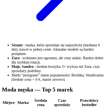
Sézane
: marka, która sprzedaje się najszybciej (mediana 6
dni), nawet w pełnej cenie. Aktualne modele są bardzo
pożądane.
Zara
: wolumen jest ogromny, ale ceny niskie. Bardzo dobre
dla szybkiej rotacji.
Maje, Sandro
: średnia koszyka 3× wyższa niż Zara, czas
sprzedaży podobny.
Marki “przegrane” mimo popularności: Bershka, Stradivarius
(średnie ceny < 6 €, marże zerowe).
Moda męska — Top 5 marek
Średnia
Czas
Prawdziwy
Miejsce
Marka
cena
sprzedaży
bestseller