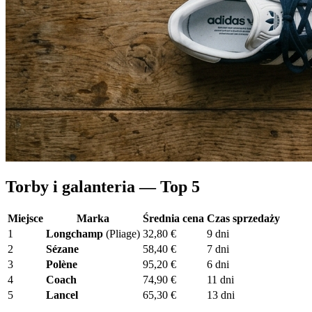
Torby i galanteria — Top 5
Miejsce
Marka
Średnia cena
Czas sprzedaży
1
Longchamp
(Pliage)
32,80 €
9 dni
2
Sézane
58,40 €
7 dni
3
Polène
95,20 €
6 dni
4
Coach
74,90 €
11 dni
5
Lancel
65,30 €
13 dni