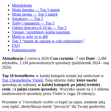
Metodologia
Moda damska — Top 5 marek
Moda męska — Top 5 marek
Sneakersy — Top 5
Torby i galanteria — Top 5
Odzież dziecięca 0-10 lat — Top 5
Vintage / przedmioty kolekcjonerskie
Marki w górę vs w dół
Top 3 “marek do zakupu w celu odsprzedaży”
FAQ
Podsumowanie
Aktualizacja
2 czerwca 2026
Czas czytania
: 7 min
Dane
: 2,4M
artykułów, 1,1M potwierdzonych sprzedaży (październik 2024 - maj
2026)
Top 10 bestsellerów
w każdej kategorii zostało już omówione w
Top 3 bestsellerów Vinted
. Tutaj idziemy dalej:
które marki
sprzedają się najlepiej,
w każdej kategorii
,
po jakiej średniej
cenie
, i
z jakim czasem sprzedaży
. Wszystko oparte na 1,1 miliona
analizowanych sprzedaży przez Vinkit w ciągu 18 miesięcy.
Przydatne w 3 kwestiach: wybór co kupić na zapas, ustalenie jaką
cenę żądać, identyfikacja marek “pewnych” dla Twojej garderoby.