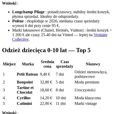
Wnioski
:
Longchamp Pliage
: ponadczasowy, stabilny średni koszyk,
płynna sprzedaż. Idealny do odsprzedaży.
Polène
: eksploduje w 2026, mediana czasu sprzedaży
wynosi 6 dni przy cenie 95 €.
Marki luksusowe (Chanel, Hermès, Vuitton) : średni koszyk >
1 200 € ale czasy 25-40 dni na Vinted — lepiej na
Vestiaire
Collective
.
Odzież dziecięca 0-10 lat — Top 5
Średnia
Czas
Miejsce
Marka
Niszowy
cena
sprzedaży
Odzież niemowlęca,
1
Petit Bateau
9,40 €
7 dni
podstawowe
2
Bonpoint
32,80 €
5 dni
Moda premium
Tartine et
3
18,60 €
8 dni
Uroczystości
Chocolat
4
Cyrillus
14,20 €
10 dni
Moda klasyczna
5
Catimini
22,90 €
11 dni
Marki vintage
Wnioski
: