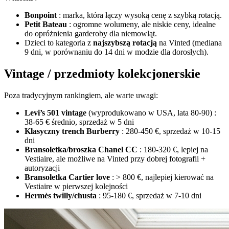
Bonpoint
: marka, która łączy wysoką cenę z szybką rotacją.
Petit Bateau
: ogromne wolumeny, ale niskie ceny, idealne
do opróżnienia garderoby dla niemowląt.
Dzieci to kategoria z
najszybszą rotacją
na Vinted (mediana
9 dni, w porównaniu do 14 dni w modzie dla dorosłych).
Vintage / przedmioty kolekcjonerskie
Poza tradycyjnym rankingiem, ale warte uwagi:
Levi’s 501 vintage
(wyprodukowano w USA, lata 80-90) :
38-65 € średnio, sprzedaż w 5 dni
Klasyczny trench Burberry
: 280-450 €, sprzedaż w 10-15
dni
Bransoletka/broszka Chanel CC
: 180-320 €, lepiej na
Vestiaire, ale możliwe na Vinted przy dobrej fotografii +
autoryzacji
Bransoletka Cartier love
: > 800 €, najlepiej kierować na
Vestiaire w pierwszej kolejności
Hermès twilly/chusta
: 95-180 €, sprzedaż w 7-10 dni