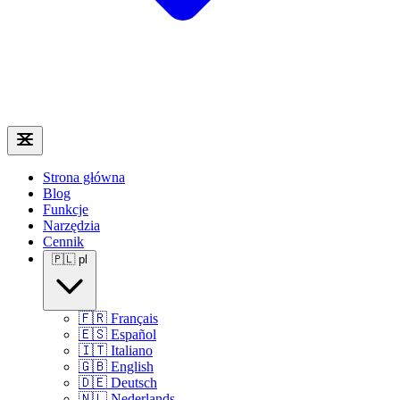
Strona główna
Blog
Funkcje
Narzędzia
Cennik
🇵🇱
pl
🇫🇷
Français
🇪🇸
Español
🇮🇹
Italiano
🇬🇧
English
🇩🇪
Deutsch
🇳🇱
Nederlands