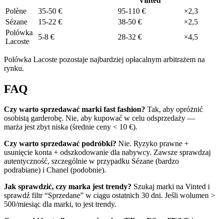
Vinted
Polène
35-50 €
95-110 €
×2,3
Sézane
15-22 €
38-50 €
×2,5
Polówka
5-8 €
28-32 €
×4,5
Lacoste
Polówka Lacoste pozostaje najbardziej opłacalnym arbitrażem na
rynku.
FAQ
Czy warto sprzedawać marki fast fashion?
Tak, aby opróżnić
osobistą garderobę. Nie, aby kupować w celu odsprzedaży —
marża jest zbyt niska (średnie ceny < 10 €).
Czy warto sprzedawać podróbki?
Nie. Ryzyko prawne +
usunięcie konta + odszkodowanie dla nabywcy. Zawsze sprawdzaj
autentyczność, szczególnie w przypadku Sézane (bardzo
podrabiane) i Chanel (podobnie).
Jak sprawdzić, czy marka jest trendy?
Szukaj marki na Vinted i
sprawdź filtr “Sprzedane” w ciągu ostatnich 30 dni. Jeśli wolumen >
500/miesiąc dla marki, to jest trendy.