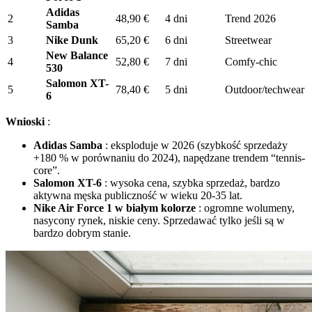
Adidas
2
48,90 €
4 dni
Trend 2026
Samba
3
Nike Dunk
65,20 €
6 dni
Streetwear
New Balance
4
52,80 €
7 dni
Comfy-chic
530
Salomon XT-
5
78,40 €
5 dni
Outdoor/techwear
6
Wnioski
:
Adidas Samba
: eksploduje w 2026 (szybkość sprzedaży
+180 % w porównaniu do 2024), napędzane trendem “tennis-
core”.
Salomon XT-6
: wysoka cena, szybka sprzedaż, bardzo
aktywna męska publiczność w wieku 20-35 lat.
Nike Air Force 1 w białym kolorze
: ogromne wolumeny,
nasycony rynek, niskie ceny. Sprzedawać tylko jeśli są w
bardzo dobrym stanie.