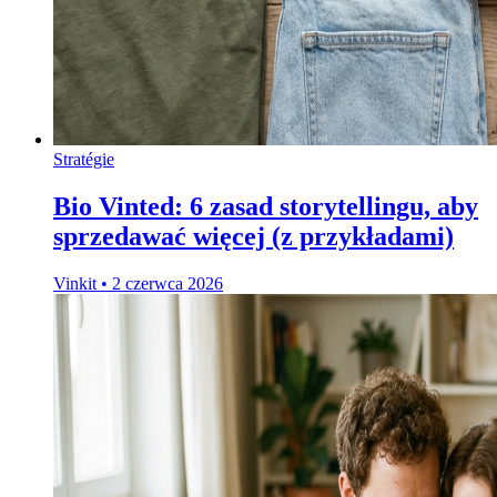
Stratégie
Bio Vinted: 6 zasad storytellingu, aby
sprzedawać więcej (z przykładami)
Vinkit
•
2 czerwca 2026