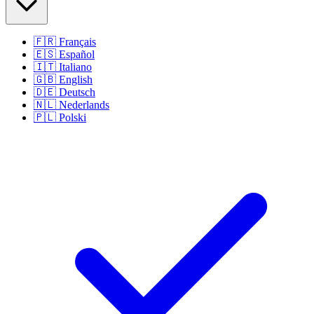
🇫🇷
Français
🇪🇸
Español
🇮🇹
Italiano
🇬🇧
English
🇩🇪
Deutsch
🇳🇱
Nederlands
🇵🇱
Polski