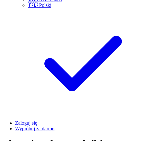
🇵🇱
Polski
Zaloguj się
Wypróbuj za darmo