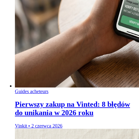
Guides acheteurs
Pierwszy zakup na Vinted: 8 błędów
do unikania w 2026 roku
Vinkit
•
2 czerwca 2026