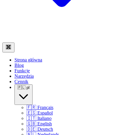
Strona główna
Blog
Funkcje
Narzędzia
Cennik
🇵🇱
pl
🇫🇷
Français
🇪🇸
Español
🇮🇹
Italiano
🇬🇧
English
🇩🇪
Deutsch
🇳🇱
Nederlands